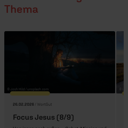
Thema
1 / 90
© Josh Hild /
unsplash.com
© Lari
26.02.2026
/ WortGut
1
Focus Jesus (8/9)