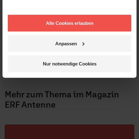
Alle Cookies erlauben
Vorheriges
Nä
Anpassen
ERF Medien
Nur notwendige Cookies
Michael Appel
Mehr zum Thema im Magazin
ERF Antenne