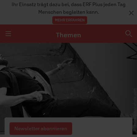
Ihr Einsatz trägt dazu bei, dass ERF Plus jeden Tag
Menschen begleiten kann.
MEHR ERFAHREN
Themen
Navigation überspringen
Themen
DOSSIERS
GLAUBE
istockphoto.com
MENSCHEN
GESELLSCHAFT
© Texina/
LEBEN
Newsletter abonnieren
TEAM