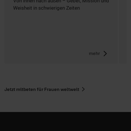
Von innen nach außen – Gebet, Mission und
B
Weisheit in schwierigen Zeiten
u
k
mehr
3
Jetzt mitbeten für Frauen weltweit