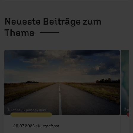
Neueste Beiträge zum
Thema
1 / 6
© Larisa-K /
pixabay.com
© In 
28.07.2026
/ Kurzgefasst
1