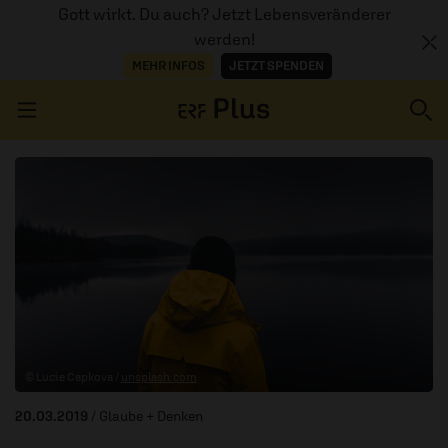
Gott wirkt. Du auch? Jetzt Lebensveränderer
werden!
MEHR INFOS
JETZT SPENDEN
Navigation überspringen
ERZÄHL MAL
AUDIOTHEK
PROGRAMM
MITMACHEN
© Lucie Capkova /
unsplash.com
PODCASTS
20.03.2019
/ Glaube + Denken
ÜBER