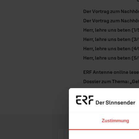
Der Vortrag zum Nachhör
Der Vortrag zum Nachhör
Herr, lehre uns beten (1/
Herr, lehre uns beten (3/
Herr, lehre uns beten (4/
Herr, lehre uns beten (5/
ERF Antenne online les
Dossier zum Thema: „Ge
Nutzungsrechte
Erzä
Das 
Zustimmung
und H