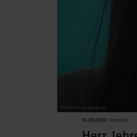
© Fa Barboza /
unsplash.com
10.08.2023
/ WortGut
Herr, lehr