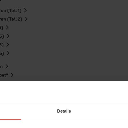
en (Teil 1)
en (Teil 2)
5)
5)
5)
5)
en
bet“
hl mal!
erleben unsere Hörerinnen
Details
örer mit Gott ...