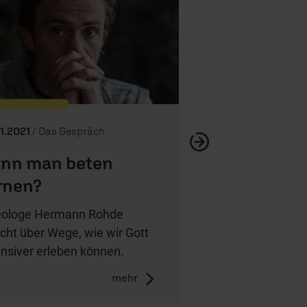
Warum wir 
01.2021
/ Das Gespräch
nn man beten
rnen?
ologe Hermann Rohde
icht über Wege, wie wir Gott
ensiver erleben können.
mehr