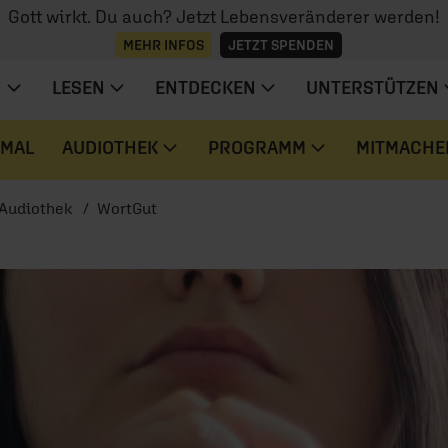
Gott wirkt. Du auch? Jetzt Lebensveränderer werden!
MEHR INFOS
JETZT SPENDEN
N
LESEN
ENTDECKEN
UNTERSTÜTZEN
 MAL
AUDIOTHEK
PROGRAMM
MITMACHE
Audiothek
WortGut