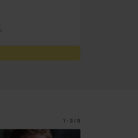
n
re
1 - 3 / 9