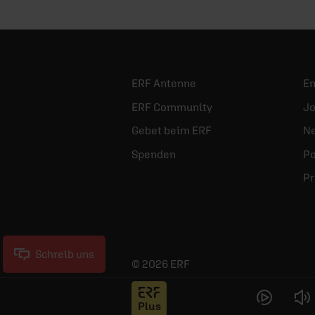
ERF Antenne
E
ERF Community
Jo
Gebet beim ERF
Ne
Spenden
Po
Pr
Schreib uns
© 2026 ERF
Jess
Plus