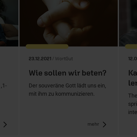
23.12.2021
/ WortGut
12.
Wie sollen wir beten?
Ka
le
,1-
Der souveräne Gott lädt uns ein,
mit ihm zu kommunizieren.
The
spr
int
mehr