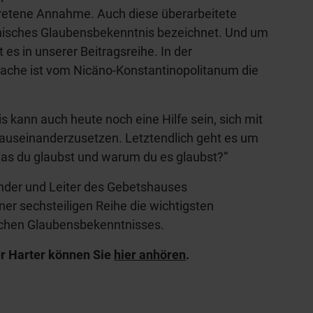
rtretene Annahme. Auch diese überarbeitete
nisches Glaubensbekenntnis bezeichnet. Und um
 es in unserer Beitragsreihe. In der
ache ist vom Nicäno-Konstantinopolitanum die
 kann auch heute noch eine Hilfe sein, sich mit
auseinanderzusetzen. Letztendlich geht es um
was du glaubst und warum du es glaubst?“
ünder und Leiter des Gebetshauses
einer sechsteiligen Reihe die wichtigsten
chen Glaubensbekenntnisses.
er Harter können Sie
hier anhören
.