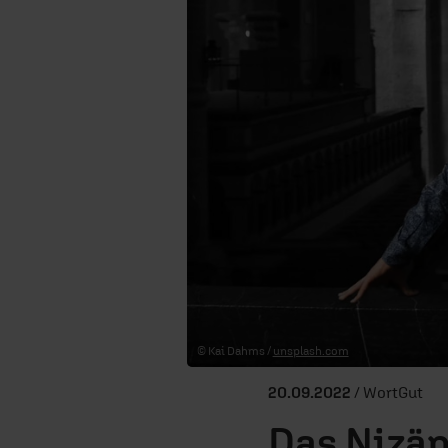
© Kai Dahms /
unsplash.com
20.09.2022
/ WortGut
Das Nizä