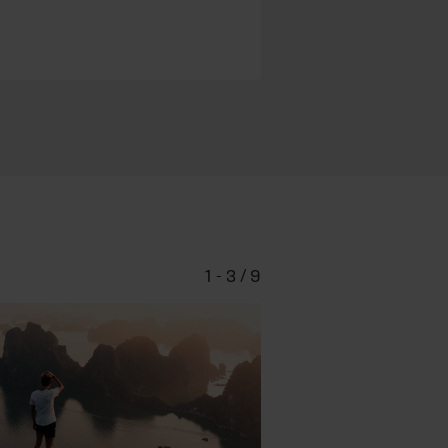
1 - 3 / 9
Glaubens-FAQ – Wi
glaub