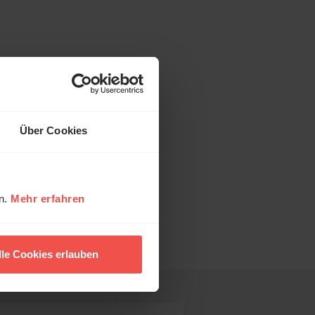
Über Cookies
en.
Mehr erfahren
lle Cookies erlauben