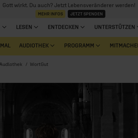
Gott wirkt. Du auch? Jetzt Lebensveränderer werden!
MEHR INFOS
JETZT SPENDEN
N
LESEN
ENTDECKEN
UNTERSTÜTZEN
 MAL
AUDIOTHEK
PROGRAMM
MITMACHE
Audiothek
WortGut