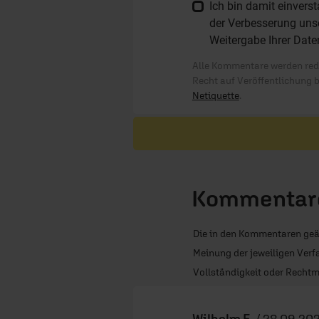
Ich bin damit einver
der Verbesserung unse
Weitergabe Ihrer Date
Alle Kommentare werden reda
Recht auf Veröffentlichung 
Netiquette
.
Kommentare
Die in den Kommentaren geä
Meinung der jeweiligen Verfa
Vollständigkeit oder Rechtm
Wilhelm F.
/
28.09.202