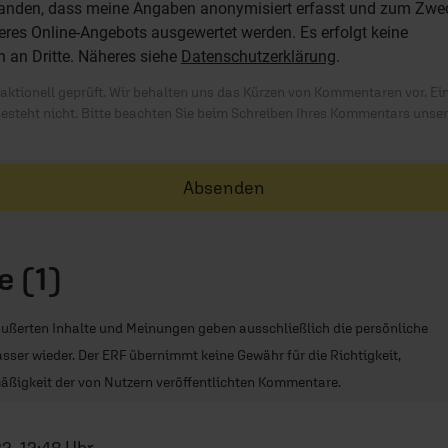
standen, dass meine Angaben anonymisiert erfasst und zum Zwe
res Online-Angebots ausgewertet werden. Es erfolgt keine
n an Dritte. Näheres siehe
Datenschutzerklärung
.
ktionell geprüft. Wir behalten uns das Kürzen von Kommentaren vor. Ei
besteht nicht. Bitte beachten Sie beim Schreiben Ihres Kommentars unse
Absenden
 (1)
ußerten Inhalte und Meinungen geben ausschließlich die persönliche
sser wieder. Der ERF übernimmt keine Gewähr für die Richtigkeit,
äßigkeit der von Nutzern veröffentlichten Kommentare.
2, 12:48 Uhr