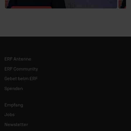
30.06.2024
/ Echtzeit mit Jörg Dechert
2
Warum ich Jesus (immer
D
noch) folge
E
Ein persönlicher Abschluß der Sendereihe
A
ERF Antenne
„Echtzeit“.
C
mehr
ERF Community
Gebet beim ERF
Spenden
Empfang
Jobs
Newsletter