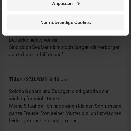
Anpassen
Anni
/
27.11.2022, 10:03 Uhr
Lieber Herr Dechert, vielen Dank für ihre tröstlichen
Nur notwendige Cookies
Worte, denn es geht mir nicht gut. "All mein
Wünschen, all mein Hoffen leg ich offen und
bedecke nichts vor dir.
Sind doch Seufzer nicht noch Sorgen dir verborgen,
ach Erbarmer hilf du mir".
Tilion
/
27.11.2022, 9:49 Uhr
Solche Gebete und Zusagen sind gerade sehr
wichtig für mich. Danke.
Meine Situation: ich habe einen kleinen Sohn, meine
ganze Freude. Von seiner Mutter bin ich inzwischen
leider getrennt. Sie und
…
mehr