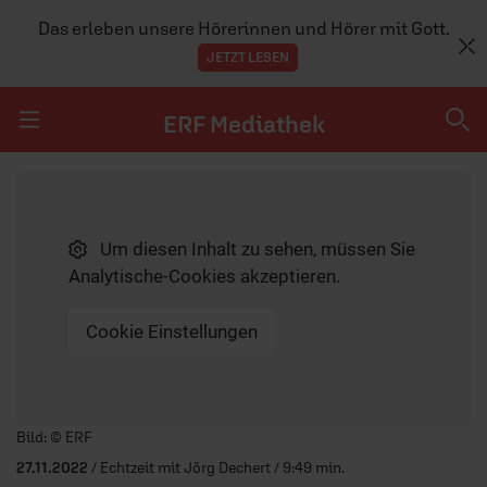
Das erleben unsere Hörerinnen und Hörer mit Gott.
JETZT LESEN
ERF Mediathek
Navigation überspringen
ERF Mediathek
Um diesen Inhalt zu sehen, müssen Sie
SENDUNGEN A-Z
Analytische-Cookies akzeptieren.
ERF WEB-TV
Cookie Einstellungen
APPS
Player starten/anhalten
Bild: © ERF
27.11.2022
/ Echtzeit mit Jörg Dechert / 9:49 min.