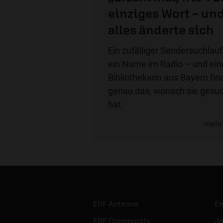
einziges Wort – un
alles änderte sich
Ein zufälliger Sendersuchlauf
ein Name im Radio – und ein
Bibliothekarin aus Bayern fin
genau das, wonach sie gesu
hat.
mehr
ERF Antenne
E
ERF Community
Jo