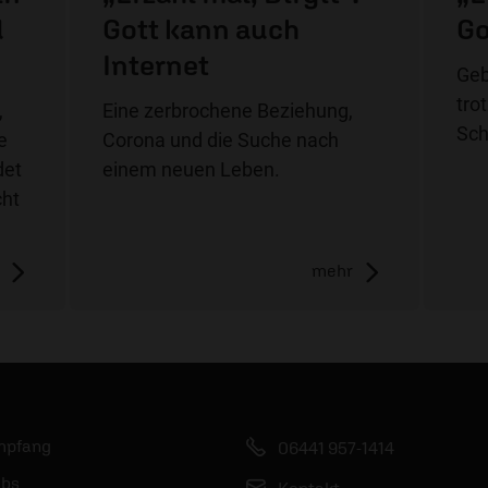
d
Gott kann auch
Go
Internet
Geb
tro
,
Eine zerbrochene Beziehung,
Sch
e
Corona und die Suche nach
det
einem neuen Leben.
cht
mehr
mpfang
06441 957-1414
bs
Kontakt