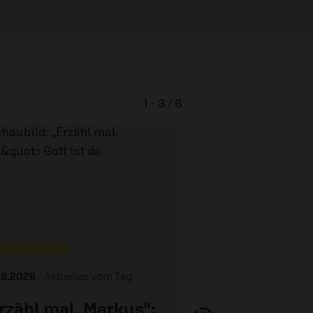
1 - 3 / 6
Christuskirche Mai
Wohnzimmer für
08.2026
/ Aktuelles vom Tag
rzähl mal, Markus":