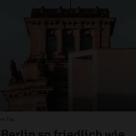
vom Tag
n Berlin so friedlich wie