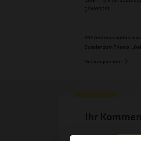
gewendet.
ERF Antenne online les
Dossier zum Thema: „Ge
Nutzungsrechte
Ihr Kommen