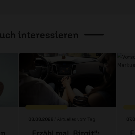
auch
interessieren
08.08.2026
/ Aktuelles vom Tag
07.
in
„Erzähl mal, Birgit":
„E