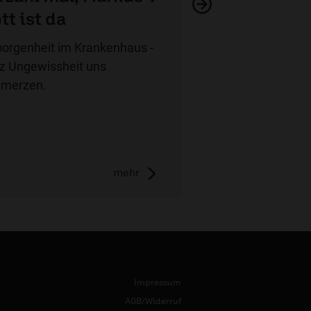
tt ist da
orgenheit im Krankenhaus -
tz Ungewissheit uns
merzen.
mehr
Impressum
AGB/Widerruf