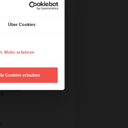
Über Cookies
en.
Mehr erfahren
lle Cookies erlauben
ck
n
re