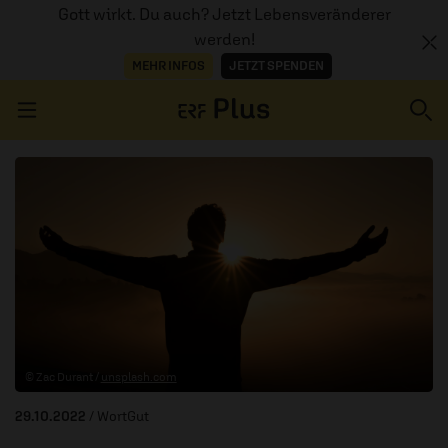
Gott wirkt. Du auch? Jetzt Lebensveränderer
werden!
MEHR INFOS
JETZT SPENDEN
Navigation überspringen
ERZÄHL MAL
AUDIOTHEK
PROGRAMM
MITMACHEN
© Zac Durant /
unsplash.com
PODCASTS
29.10.2022
/ WortGut
ÜBER