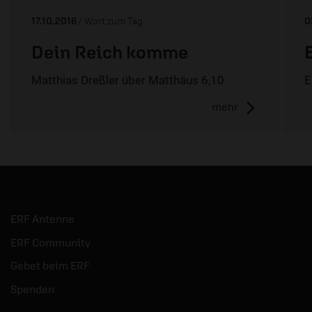
17.10.2016
/ Wort zum Tag
0
Dein Reich komme
Matthias Dreßler über Matthäus 6,10
E
mehr
ERF Antenne
ERF Community
Gebet beim ERF
Spenden