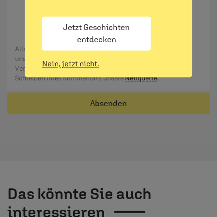
ausgewertet werden. Es erfolgt keine Weitergabe
Ihrer Daten an Dritte. Näheres siehe
Jetzt Geschichten
Datenschutzerklärung
.
entdecken
Alle Kommentare werden redaktionell geprüft. Wir behalten
uns das Kürzen von Kommentaren vor. Ein Recht auf
Nein, jetzt nicht.
Veröffentlichung besteht nicht. Bitte beachten Sie beim
Schreiben Ihres Kommentars unsere
Netiquette
.
Absenden
Das könnte Sie auch
interessieren