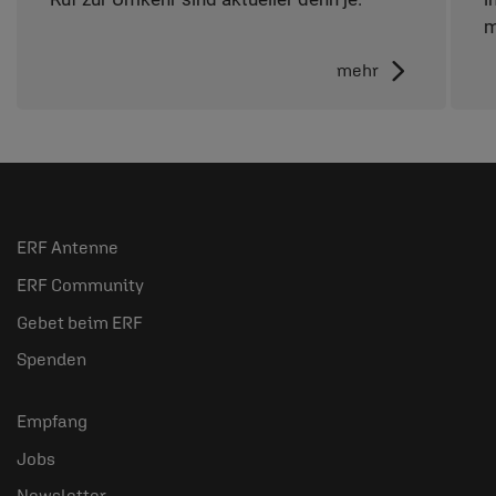
m
mehr
ERF Antenne
ERF Community
Gebet beim ERF
Spenden
Empfang
Jobs
Newsletter