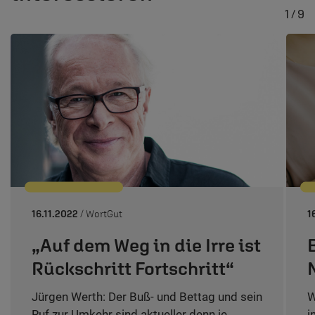
1 / 9
16.11.2022
/ WortGut
1
„Auf dem Weg in die Irre ist
Rückschritt Fortschritt“
Jürgen Werth: Der Buß- und Bettag und sein
W
Ruf zur Umkehr sind aktueller denn je.
i