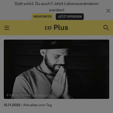
Gott wirkt. Du auch? Jetzt Lebensveränderer
werden!
MEHR INFOS
JETZT SPENDEN
Navigation überspringen
ERZÄHL MAL
AUDIOTHEK
PROGRAMM
MITMACHEN
© Matheus Ferrero /
unsplash.com
PODCASTS
15.11.2022
/ Aktuelles vom Tag
ÜBER