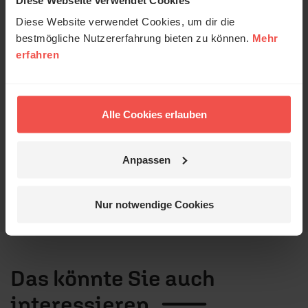
ausgewertet werden. Es erfolgt keine Weitergabe
Diese Website verwendet Cookies, um dir die
Ihrer Daten an Dritte. Näheres siehe
bestmögliche Nutzererfahrung bieten zu können.
Mehr
Datenschutzerklärung
.
erfahren
Alle Kommentare werden redaktionell geprüft. Wir behalten
uns das Kürzen von Kommentaren vor. Ein Recht auf
Veröffentlichung besteht nicht. Bitte beachten Sie beim
Alle Cookies erlauben
Schreiben Ihres Kommentars unsere
Netiquette
.
Absenden
Anpassen
Nur notwendige Cookies
Das könnte Sie auch
interessieren