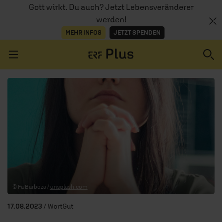
Gott wirkt. Du auch? Jetzt Lebensveränderer
werden!
MEHR INFOS
JETZT SPENDEN
Navigation überspringen
ERZÄHL MAL
AUDIOTHEK
PROGRAMM
MITMACHEN
© Fa Barboza /
unsplash.com
PODCASTS
17.08.2023
/ WortGut
ÜBER