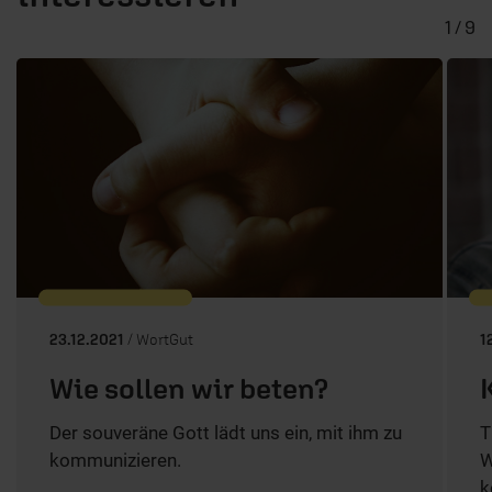
1 / 9
23.12.2021
/ WortGut
1
Wie sollen wir beten?
Der souveräne Gott lädt uns ein, mit ihm zu
T
kommunizieren.
W
k