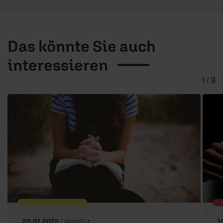
Das könnte Sie auch
interessieren
1 / 9
20.01.2022
/ WortGut
1