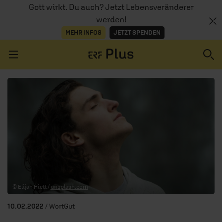
Gott wirkt. Du auch? Jetzt Lebensveränderer
werden!
MEHR INFOS
JETZT SPENDEN
Navigation überspringen
ERZÄHL MAL
AUDIOTHEK
PROGRAMM
MITMACHEN
© Elijah Hiett /
unsplash.com
PODCASTS
10.02.2022
/ WortGut
ÜBER