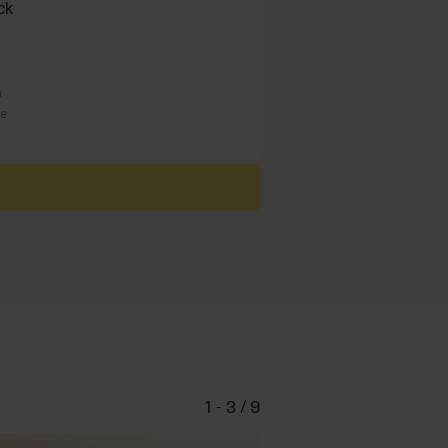
ck
n
re
1 - 3 / 9