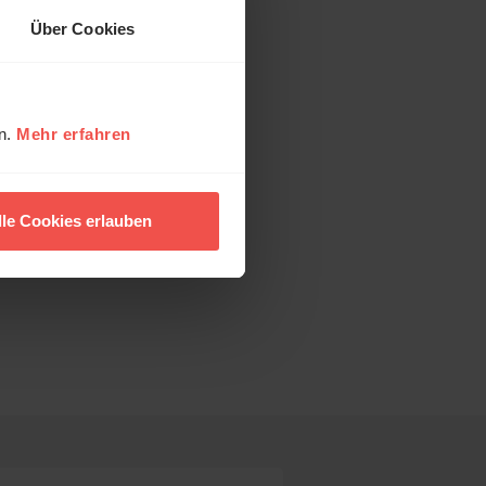
Über Cookies
en.
Mehr erfahren
lle Cookies erlauben