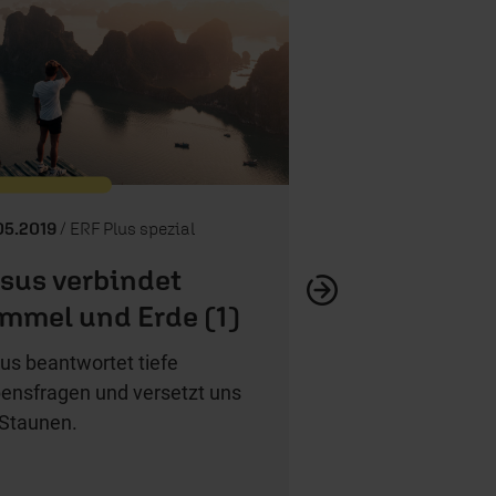
Glaubens-FAQ – Wi
glaub
05.2019
/ ERF Plus spezial
sus verbindet
mmel und Erde (1)
us beantwortet tiefe
ensfragen und versetzt uns
 Staunen.