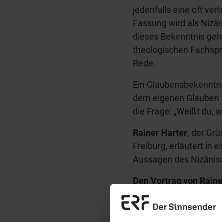
jedenfalls eine oft ve
Fassung wird als Nizä
dieses Bekenntnis geht
theologischen Fachspr
Rede.
Ein Glaubensbekenntnis
dem eigenen Glauben 
die Frage: „Weißt du, 
Rainer Harter
, der Gr
Freiburg, erläutert in 
Aussagen des Nizänis
Den Vortrag von Rain
Erzä