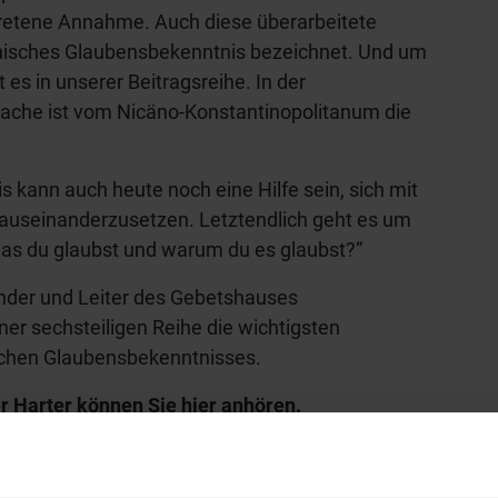
rtretene Annahme. Auch diese überarbeitete
nisches Glaubensbekenntnis bezeichnet. Und um
 es in unserer Beitragsreihe. In der
ache ist vom Nicäno-Konstantinopolitanum die
 kann auch heute noch eine Hilfe sein, sich mit
auseinanderzusetzen. Letztendlich geht es um
was du glaubst und warum du es glaubst?“
ünder und Leiter des Gebetshauses
einer sechsteiligen Reihe die wichtigsten
chen Glaubensbekenntnisses.
er Harter können Sie
hier anhören
.
hl mal!