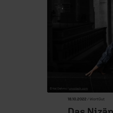
© Kai Dahms /
unsplash.com
18.10.2022
/ WortGut
Das Nizä