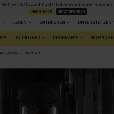
Gott wirkt. Du auch? Jetzt Lebensveränderer werden!
MEHR INFOS
JETZT SPENDEN
N
LESEN
ENTDECKEN
UNTERSTÜTZEN
 MAL
AUDIOTHEK
PROGRAMM
MITMACHE
Audiothek
WortGut