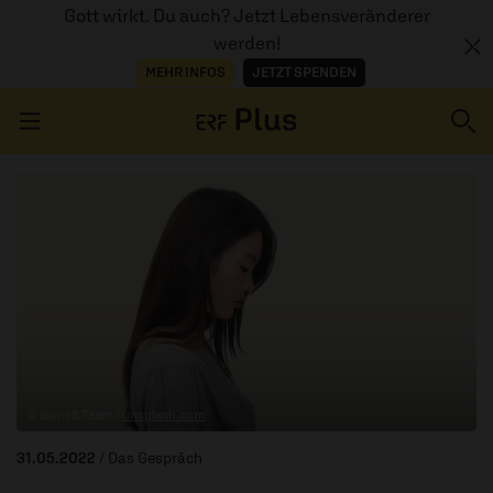
Gott wirkt. Du auch? Jetzt Lebensveränderer
werden!
MEHR INFOS
JETZT SPENDEN
Navigation überspringen
ERZÄHL MAL
AUDIOTHEK
PROGRAMM
MITMACHEN
© Icons8 Team /
unsplash.com
PODCASTS
31.05.2022
/ Das Gespräch
ÜBER