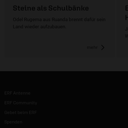
Steine als Schulbänke
Odel Rugema aus Ruanda brennt dafür sein
Land wieder aufzubauen.
J
W
mehr
ERF Antenne
ERF Community
Gebet beim ERF
Spenden