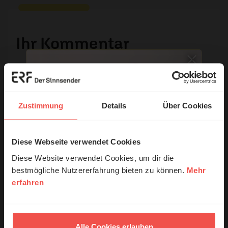
Ihr Kommentar
Name:
Zustimmung
Details
Über Cookies
E-Mail:
Diese Webseite verwendet Cookies
© Ruth Schneider / ERF
Die E-Mail-Adresse wird nicht veröffentlicht.
Diese Website verwendet Cookies, um dir die
bestmögliche Nutzererfahrung bieten zu können.
Mehr
Kommentar:
erfahren
Erzähl mal!
Das erleben unsere Hörerinnen und
Hörer mit Gott ...
Alle Cookies erlauben