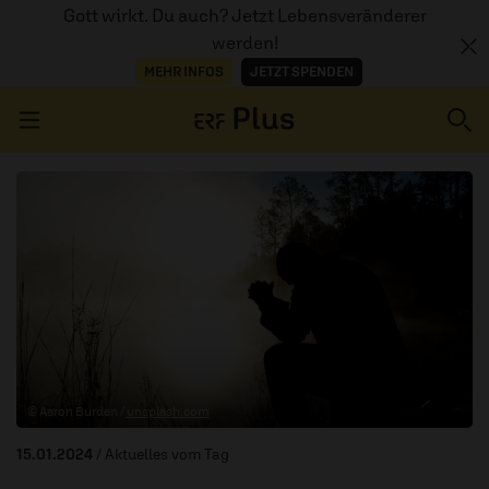
Gott wirkt. Du auch? Jetzt Lebensveränderer
werden!
MEHR INFOS
JETZT SPENDEN
Navigation überspringen
ERZÄHL MAL
AUDIOTHEK
PROGRAMM
MITMACHEN
© Aaron Burden /
unsplash.com
PODCASTS
15.01.2024
/ Aktuelles vom Tag
ÜBER