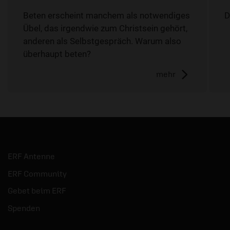
Beten erscheint manchem als notwendiges
D
Übel, das irgendwie zum Christsein gehört,
anderen als Selbstgespräch. Warum also
überhaupt beten?
mehr
ERF Antenne
ERF Community
Gebet beim ERF
Spenden