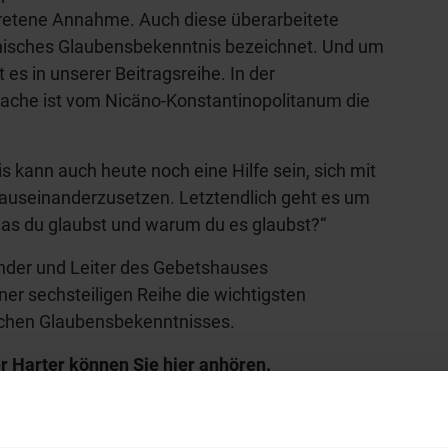
rtretene Annahme. Auch diese überarbeitete
nisches Glaubensbekenntnis bezeichnet. Und um
 es in unserer Beitragsreihe. In der
ache ist vom Nicäno-Konstantinopolitanum die
 kann auch heute noch eine Hilfe sein, sich mit
auseinanderzusetzen. Letztendlich geht es um
was du glaubst und warum du es glaubst?“
ünder und Leiter des Gebetshauses
einer sechsteiligen Reihe die wichtigsten
chen Glaubensbekenntnisses.
er Harter können Sie
hier anhören
.
hl mal!