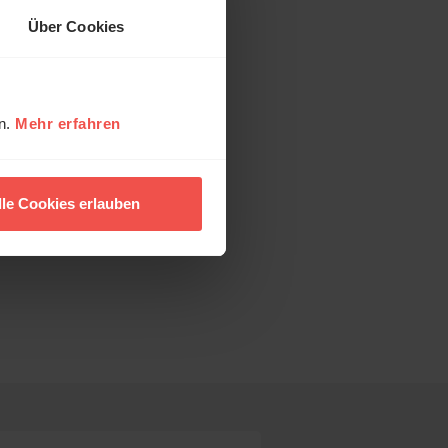
Über Cookies
en.
Mehr erfahren
lle Cookies erlauben