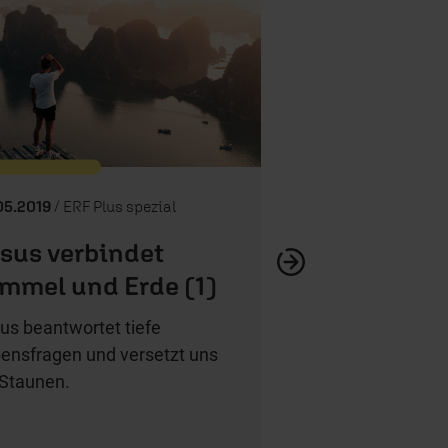
Glaubens-FAQ – Wi
glaub
05.2019
/ ERF Plus spezial
sus verbindet
mmel und Erde (1)
us beantwortet tiefe
ensfragen und versetzt uns
 Staunen.