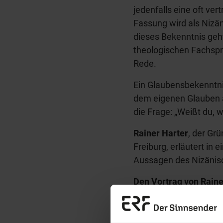
jedenfalls eine oft ve
Fassung wird als Nizä
dieses Bekenntnis geht
theologischen Fachspr
Rede.
Ein Glaubensbekenntnis
dem eigenen Glauben 
die Frage: „Weißt du, 
Rainer Harter
, der Gr
Freiburg, erläutert in 
Aussagen des Nizänis
Den Vortrag von Rain
Erzä