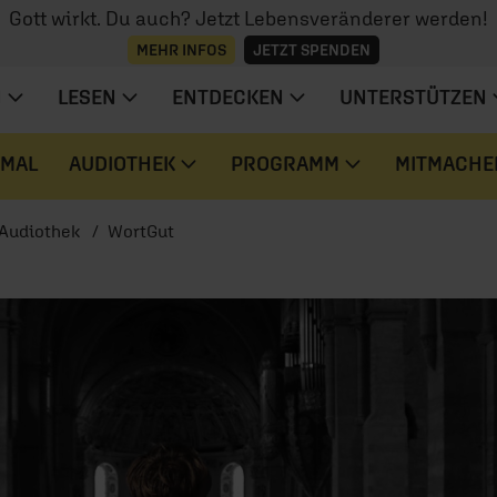
Gott wirkt. Du auch? Jetzt Lebensveränderer werden!
MEHR INFOS
JETZT SPENDEN
N
LESEN
ENTDECKEN
UNTERSTÜTZEN
 MAL
AUDIOTHEK
PROGRAMM
MITMACHE
Audiothek
WortGut