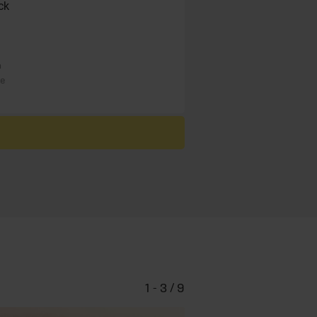
ck
n
re
1 - 3 / 9