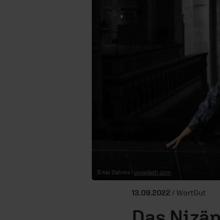
© Kai Dahms /
unsplash.com
13.09.2022
/ WortGut
Das Nizä