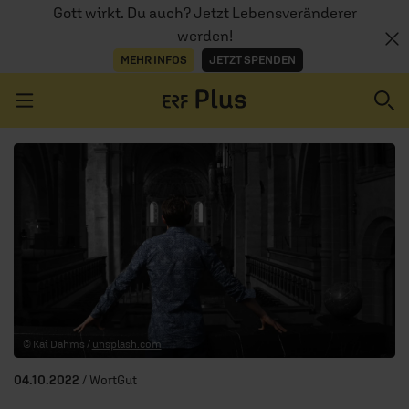
Gott wirkt. Du auch? Jetzt Lebensveränderer
werden!
MEHR INFOS
JETZT SPENDEN
Navigation überspringen
ERZÄHL MAL
AUDIOTHEK
PROGRAMM
MITMACHEN
© Kai Dahms /
unsplash.com
PODCASTS
04.10.2022
/ WortGut
ÜBER