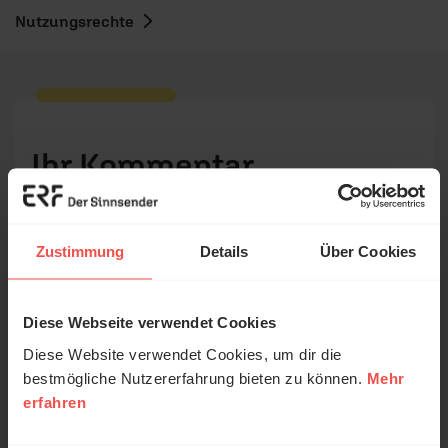
Nutzungsrechte
Ihr Kommentar
Name:
Zustimmung
Details
Über Cookies
E-Mail:
Diese Webseite verwendet Cookies
Diese Website verwendet Cookies, um dir die
bestmögliche Nutzererfahrung bieten zu können.
Mehr
Die E-Mail-Adresse wird nicht veröffentlicht.
© Ruth Schneider / ERF
erfahren
Erzähl mal!
Kommentar:
Das erleben unsere Hörerinnen und
Hörer mit Gott ...