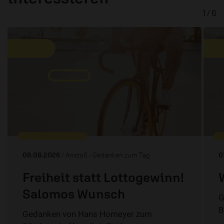
1 / 6
08.08.2026
/ Anstoß - Gedanken zum Tag
0
Freiheit statt Lottogewinn!
Salomos Wunsch
G
B
Gedanken von Hans Homeyer zum