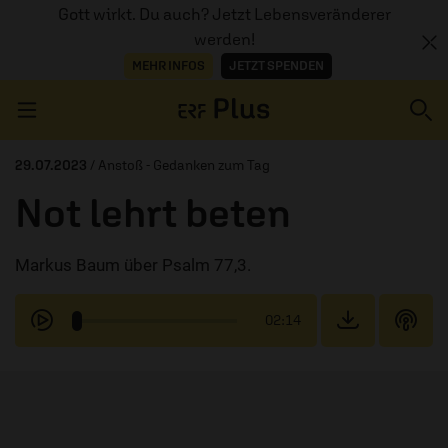
Gott wirkt. Du auch? Jetzt Lebensveränderer
werden!
MEHR INFOS
JETZT SPENDEN
Navigation überspringen
29.07.2023
/ Anstoß - Gedanken zum Tag
Not lehrt beten
ERZÄHL MAL
Markus Baum über Psalm 77,3.
AUDIOTHEK
PROGRAMM
02:14
MITMACHEN
PODCASTS
ÜBER