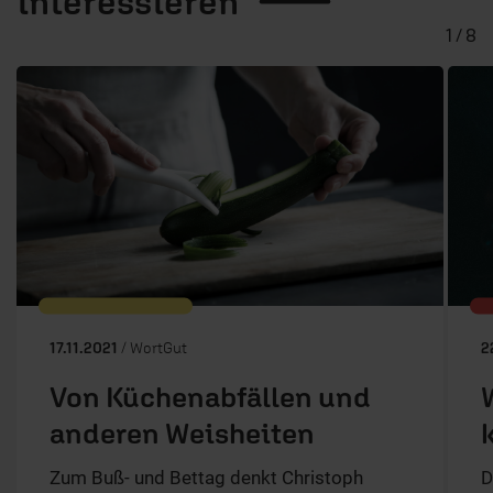
interessieren
1 / 8
17.11.2021
/ WortGut
2
Von Küchenabfällen und
anderen Weisheiten
Zum Buß- und Bettag denkt Christoph
D