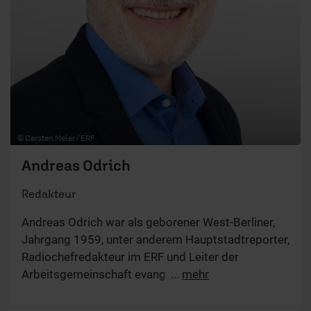
© Carsten Meier / ERF
Andreas Odrich
Redakteur
Andreas Odrich war als geborener West-Berliner,
Jahrgang 1959, unter anderem Hauptstadtreporter,
Radiochefredakteur im ERF und Leiter der
Arbeitsgemeinschaft evangelischer Rundfunk. Sein
...
mehr
Leitsatz als Journalist: „Jetzt bin ich aber mal
neugierig“. Derzeit ist er unter anderem als