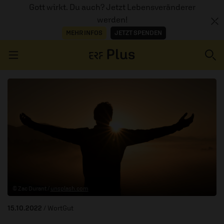
Gott wirkt. Du auch? Jetzt Lebensveränderer
werden!
MEHR INFOS
JETZT SPENDEN
Navigation überspringen
ERZÄHL MAL
AUDIOTHEK
PROGRAMM
MITMACHEN
© Zac Durant /
unsplash.com
PODCASTS
15.10.2022
/ WortGut
ÜBER