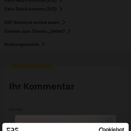
Dein Reich komme (2/3)
Dein Reich komme (3/3)
ERF Antenne online lesen
Dossier zum Thema: „Gebet“
Nutzungsrechte
Ihr Kommentar
Name: