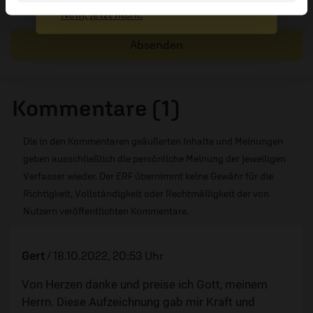
Schreiben Ihres Kommentars unsere
Netiquette
.
Nein, jetzt nicht.
Absenden
Kommentare (1)
Die in den Kommentaren geäußerten Inhalte und Meinungen
geben ausschließlich die persönliche Meinung der jeweiligen
Verfasser wieder. Der ERF übernimmt keine Gewähr für die
Richtigkeit, Vollständigkeit oder Rechtmäßigkeit der von
Nutzern veröffentlichten Kommentare.
Gert
/
18.10.2022, 20:53 Uhr
Von Herzen danke und preise ich Gott, meinem
Herrn. Diese Aufzeichnung gab mir Kraft und