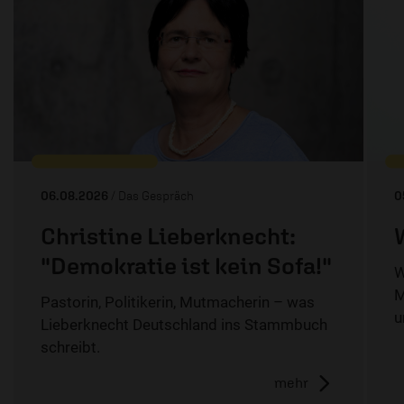
06.08.2026
/ Das Gespräch
0
Christine Lieberknecht:
"Demokratie ist kein Sofa!"
W
M
Pastorin, Politikerin, Mutmacherin – was
u
Lieberknecht Deutschland ins Stammbuch
schreibt.
mehr