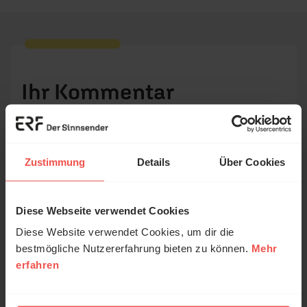
Ihr Kommentar
Name:
Zustimmung
Details
Über Cookies
E-Mail:
Diese Webseite verwendet Cookies
© Ruth Schneider / ERF
Diese Website verwendet Cookies, um dir die
Die E-Mail-Adresse wird nicht veröffentlicht.
bestmögliche Nutzererfahrung bieten zu können.
Mehr
erfahren
Erzähl mal!
Kommentar:
Das erleben unsere Hörerinnen und
Hörer mit Gott ...