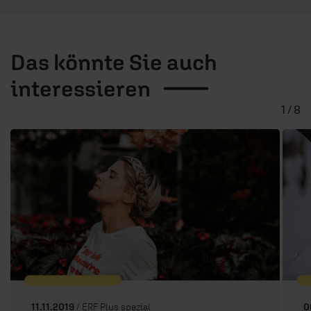
Das könnte Sie auch
interessieren
1 / 8
11.11.2019
/ ERF Plus spezial
0