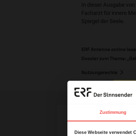
In dieser Ausgabe von
Facharzt für innere Me
Spiegel der Seele.
ERF Antenne online les
Dossier zum Thema: „Ge
Nutzungsrechte
Erzä
Das 
Zustimmung
und H
Ihr Kommen
Diese Webseite verwendet 