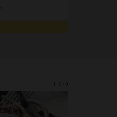
n
re
1 - 3 / 9
Ein Abendlied 