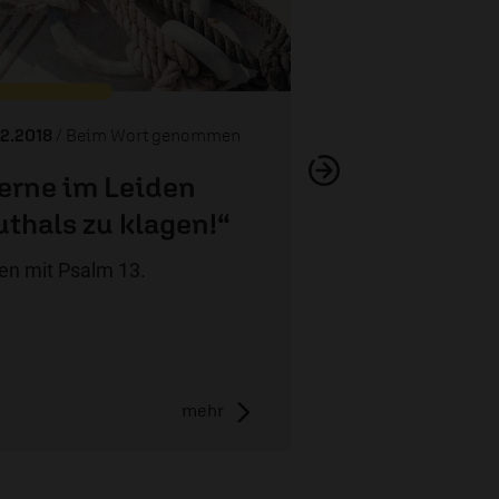
02.2018
/ Beim Wort genommen
erne im Leiden
uthals zu klagen!“
en mit Psalm 13.
mehr