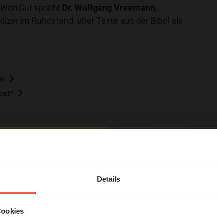
 WortGut spricht
Dr. Wolfgang Vreemann
,
dizin im Ruhestand, über Texte aus der Bibel als
en
bet“
hl mal!
erleben unsere Hörerinnen
Details
örer mit Gott ...
tar
Cookies