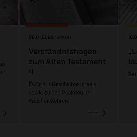
02.01.2022
/ Artikel
16.
Verständnisfragen
„L
zum Alten Testament
la
us
II
der
Bet
FAQs zur Geschichte Israels
sowie zu den Psalmen und
Weisheitslehren.
mehr