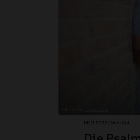
© Ben White /
unsplash.com
05.11.2022
/ WortGut
Die Psalm