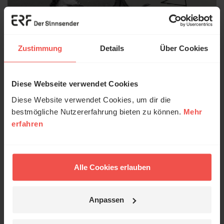
Zustimmung
Details
Über Cookies
Diese Webseite verwendet Cookies
Diese Website verwendet Cookies, um dir die
bestmögliche Nutzererfahrung bieten zu können.
Mehr
erfahren
erf.de
Gebet: [M]ein Neuanfang
Alle Cookies erlauben
Gebet: was ist das? Was Christen unter Gebet
verstehen und welche Erfahrungen Sie dabei
machen können, zeigen wir Ihnen auf dieser
Anpassen
Seite.