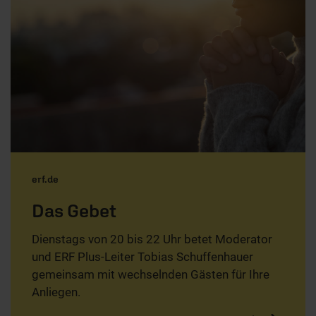
erf.de
Das Gebet
Dienstags von 20 bis 22 Uhr betet Moderator
und ERF Plus-Leiter Tobias Schuffenhauer
gemeinsam mit wechselnden Gästen für Ihre
Anliegen.