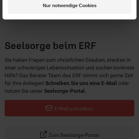
mehr
Nur notwendige Cookies
Seelsorge beim ERF
Sie haben Fragen zum christlichen Glauben, stecken in
einer schwierigen Lebenssituation und suchen konkrete
Hilfe? Das Berater Team des ERF nimmt sich gerne Zeit
für Ihre Anliegen!
Schreiben Sie uns eine E-Mail
oder
nutzen Sie unser
Seelsorge-Portal.
E-Mail schreiben
Zum Seelsorge-Portal