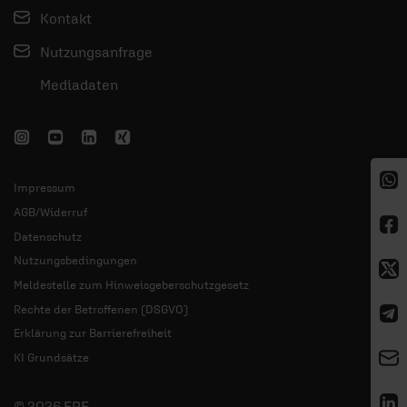
Kontakt
Nutzungsanfrage
Mediadaten
Impressum
AGB/Widerruf
Datenschutz
Nutzungsbedingungen
Meldestelle zum Hinweisgeberschutzgesetz
Rechte der Betroffenen (DSGVO)
Erklärung zur Barrierefreiheit
KI Grundsätze
© 2026 ERF