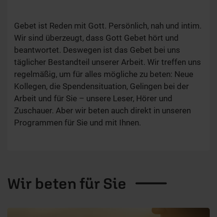
Gebet ist Reden mit Gott. Persönlich, nah und intim.
Wir sind überzeugt, dass Gott Gebet hört und
beantwortet. Deswegen ist das Gebet bei uns
täglicher Bestandteil unserer Arbeit. Wir treffen uns
regelmäßig, um für alles mögliche zu beten: Neue
Kollegen, die Spendensituation, Gelingen bei der
Arbeit und für Sie – unsere Leser, Hörer und
Zuschauer. Aber wir beten auch direkt in unseren
Programmen für Sie und mit Ihnen.
Wir beten für
Sie