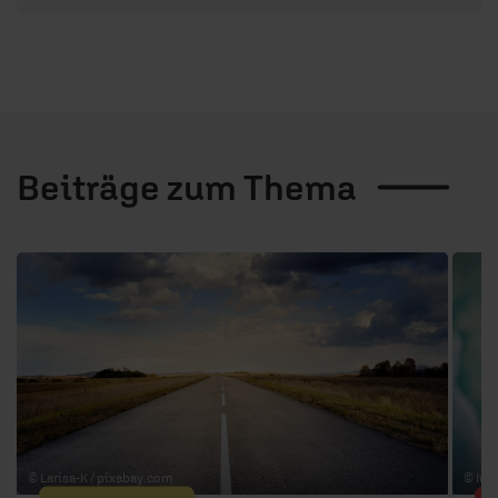
Beiträge zum
Thema
1 / 90
© Larisa-K /
pixabay.com
© In 