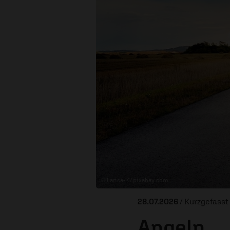
© Larisa-K /
pixabay.com
28.07.2026
/ Kurzgefasst
Angeln