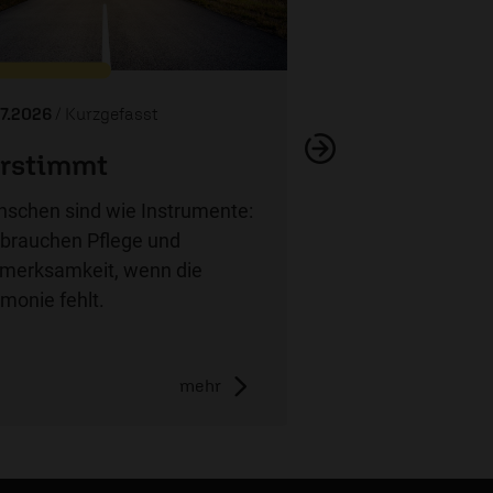
07.2026
/ Kurzgefasst
rstimmt
weitere Se
schen sind wie Instrumente:
 brauchen Pflege und
merksamkeit, wenn die
monie fehlt.
mehr