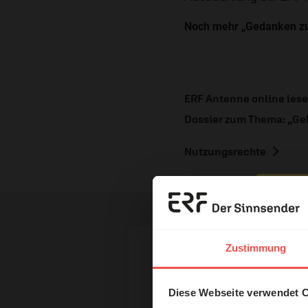
Noch mehr „Gedanken zu
ERF Antenne online les
Dossier zum Thema: „Ge
Nutzungsrechte
Erzä
Das 
Zustimmung
Ihr Kommen
und H
Diese Webseite verwendet 