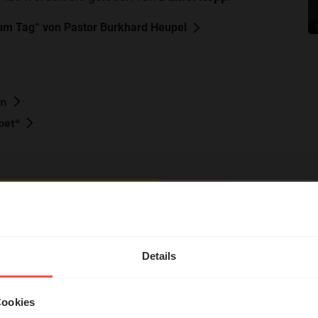
m Tag“ von Pastor Burkhard Heupel
en
bet“
hl mal!
erleben unsere Hörerinnen
Details
tar
örer mit Gott ...
Cookies