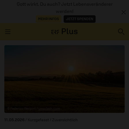
Gott wirkt. Du auch? Jetzt Lebensveränderer
werden!
MEHR INFOS
JETZT SPENDEN
Navigation überspringen
ERZÄHL MAL
AUDIOTHEK
PROGRAMM
MITMACHEN
© Federico Respini /
unsplash.com
PODCASTS
11.05.2026
/ Kurzgefasst
/ Zuversichtlich
ÜBER