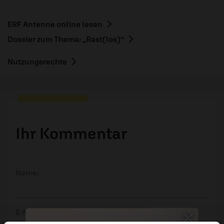
ERF Antenne online lesen
Dossier zum Thema: „Rast(los)“
Nutzungsrechte
Ihr Kommentar
Name:
E-Mail: