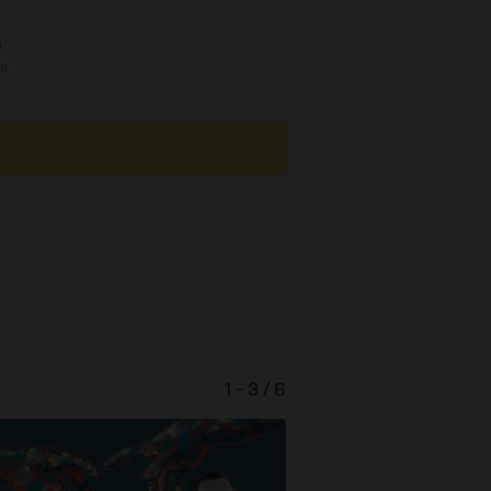
n
re
1 - 3 / 6