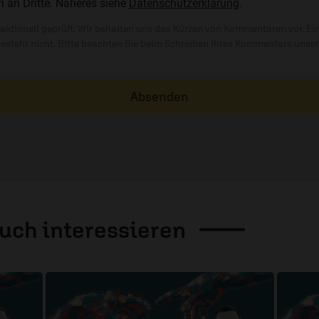
n an Dritte. Näheres siehe
Datenschutzerklärung
.
ktionell geprüft. Wir behalten uns das Kürzen von Kommentaren vor. Ei
besteht nicht. Bitte beachten Sie beim Schreiben Ihres Kommentars unse
Absenden
auch
interessieren