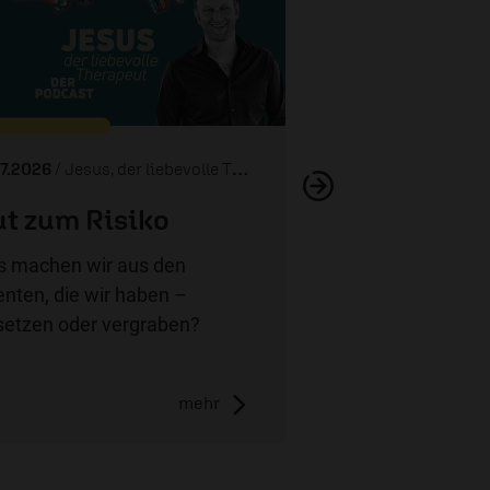
Zurück ins
07.2026
/ Jesus, der liebevolle Therapeut
t zum Risiko
 machen wir aus den
enten, die wir haben –
setzen oder vergraben?
mehr