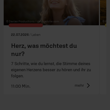
© Daxiao Productions /
stock.adobe.com
© Fed
22.07.2026
/ Leben
0
Herz, was möchtest du
nur?
S
w
7 Schritte, wie du lernst, die Stimme deines
P
eigenen Herzens besser zu hören und ihr zu
folgen.
mehr
11:00 Min.
3