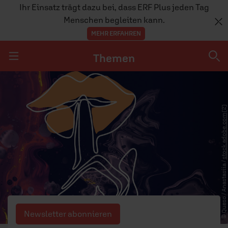
Ihr Einsatz trägt dazu bei, dass ERF Plus jeden Tag
Menschen begleiten kann.
MEHR ERFAHREN
Themen
Navigation überspringen
Themen
(2)
stock.adobe.com
DOSSIERS
GLAUBE
MENSCHEN
© Queso / Anastasiia /
GESELLSCHAFT
LEBEN
Newsletter abonnieren
TEAM