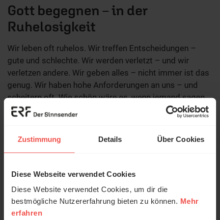
Gott begegnen – in der
Ruhelosigkeit
Wir leben oft ruhelos. Wir treffen Entscheidungen –
gute und schlechte. Wir werden verletzt – und wir
verletzen andere. Wir geben alles – nicht immer ist das
genug. Wir haben hohe Anforderungen an uns – und
scheitern oft. Wie schön wäre es, wenn jemand sagen
würde: „Ruh dich aus, es ist o.k. so!"
Zustimmung
Details
Über Cookies
Diese Webseite verwendet Cookies
Diese Website verwendet Cookies, um dir die
bestmögliche Nutzererfahrung bieten zu können.
Mehr
erfahren