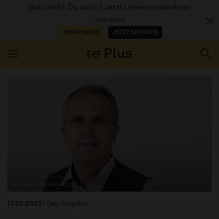
Gott wirkt. Du auch? Jetzt Lebensveränderer
werden!
MEHR INFOS
JETZT SPENDEN
Navigation überspringen
ERZÄHL MAL
AUDIOTHEK
PROGRAMM
MITMACHEN
© Andreas Lehmann / ERF
PODCASTS
17.05.2023
/ Das Gespräch
ÜBER