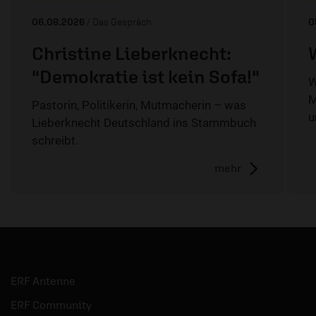
06.08.2026
/ Das Gespräch
0
Christine Lieberknecht:
"Demokratie ist kein Sofa!"
W
M
Pastorin, Politikerin, Mutmacherin – was
u
Lieberknecht Deutschland ins Stammbuch
schreibt.
mehr
ERF Antenne
ERF Community