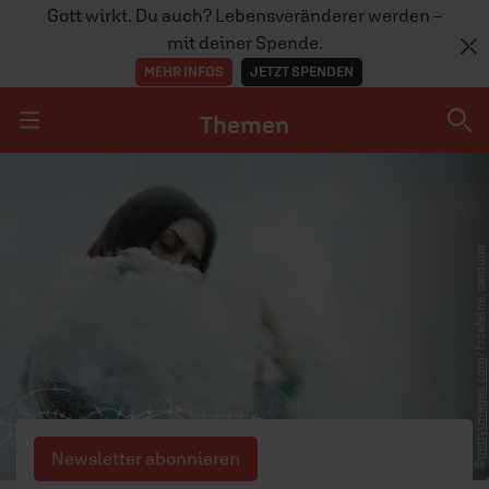
Gott wirkt. Du auch? Lebensveränderer werden –
mit deiner Spende.
MEHR INFOS
JETZT SPENDEN
Themen
Navigation überspringen
Themen
DOSSIERS
/ fscafeine, carduus
GLAUBE
MENSCHEN
gettyimages.com
GESELLSCHAFT
LEBEN
Newsletter abonnieren
©
TEAM