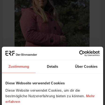
In den Wäldern Finnlands, meiner
zweiten Heimat, finde ich Ruhe –
Zustimmung
Details
Über Cookies
auch nahe der Grenze zu Russland, in
Zeiten von Krieg in Europa. Denn
Diese Webseite verwendet Cookies
Gottes Friede beginnt in mir.
Diese Website verwendet Cookies, um dir die
Sonja Kilian, Redakteurin ERF Plus
bestmögliche Nutzererfahrung bieten zu können.
Mehr
erfahren