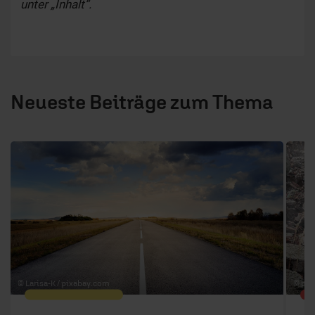
unter „Inhalt“.
Neueste Beiträge zum Thema
1 / 6
© Larisa-K /
pixabay.com
© pha