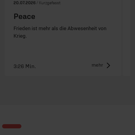
20.07.2026
/ Kurzgefasst
0
Peace
Frieden ist mehr als die Abwesenheit von
Krieg.
W
D
L
mehr
3:26 Min.
1