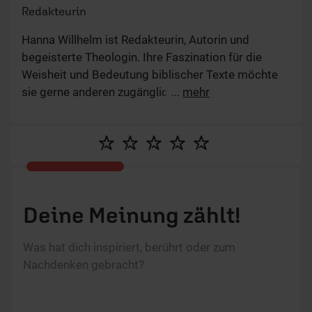
Redakteurin
Hanna Willhelm ist Redakteurin, Autorin und
begeisterte Theologin. Ihre Faszination für die
Weisheit und Bedeutung biblischer Texte möchte
sie gerne anderen zugänglich machen. In der
...
mehr
Sendereihe "Das Gespräch" spricht sie am liebsten
mit Gästen über theologische und gesellschaftlich
relevante Themen. Sie liebt Bücher und lebt mit
ihrer Familie in Mittelhessen.
Deine Meinung zählt!
Was hat dich inspiriert, berührt oder zum
Nachdenken gebracht?