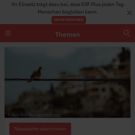
Ihr Einsatz trägt dazu bei, dass ERF Plus jeden Tag
Menschen begleiten kann.
MEHR ERFAHREN
Themen
Navigation überspringen
Themen
DOSSIERS
GLAUBE
MENSCHEN
GESELLSCHAFT
© Taylor Brandon /
unsplash.com
LEBEN
Newsletter abonnieren
TEAM