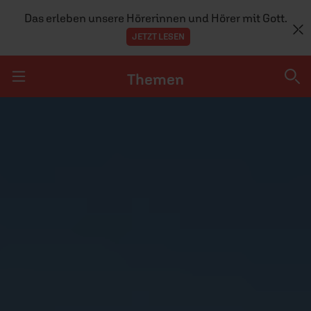
Das erleben unsere Hörerinnen und Hörer mit Gott.
JETZT LESEN
Themen
Navigation überspringen
Themen
DOSSIERS
GLAUBE
MENSCHEN
GESELLSCHAFT
LEBEN
TEAM