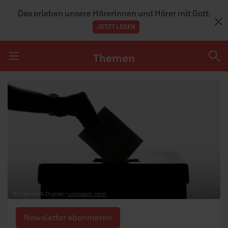
Das erleben unsere Hörerinnen und Hörer mit Gott.
JETZT LESEN
Themen
Navigation überspringen
Themen
DOSSIERS
GLAUBE
MENSCHEN
GESELLSCHAFT
© Element5 Digital /
unsplash.com
LEBEN
Newsletter abonnieren
TEAM