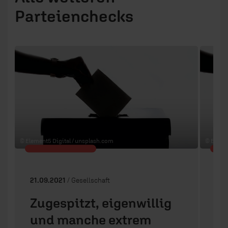
Parteienchecks
1 / 8
© Element5 Digital /
unsplash.com
© Elemen
21.09.2021
/ Gesellschaft
21.
Zugespitzt, eigenwillig
Z
und manche extrem
n