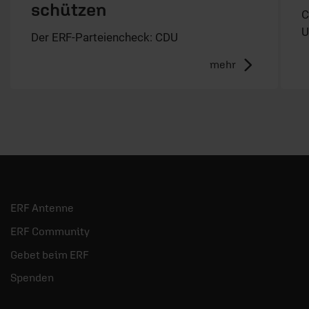
schützen
C
U
Der ERF-Parteiencheck: CDU
mehr
ERF Antenne
ERF Community
Gebet beim ERF
Spenden