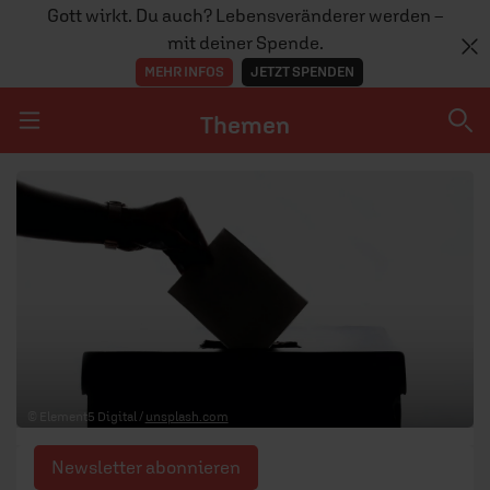
Gott wirkt. Du auch? Lebensveränderer werden –
mit deiner Spende.
MEHR INFOS
JETZT SPENDEN
Themen
Navigation überspringen
Themen
DOSSIERS
GLAUBE
MENSCHEN
GESELLSCHAFT
© Element5 Digital /
unsplash.com
LEBEN
Newsletter abonnieren
TEAM