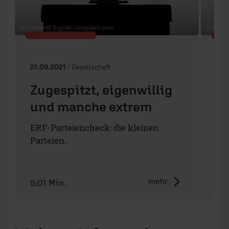
© Element5 Digital /
unsplash.com
© Elemen
21.09.2021
/ Gesellschaft
21.
Zugespitzt, eigenwillig
Z
und manche extrem
n
ERF-Parteiencheck: die kleinen
ERF
Parteien.
Wäh
mehr
5:01 Min.
13: