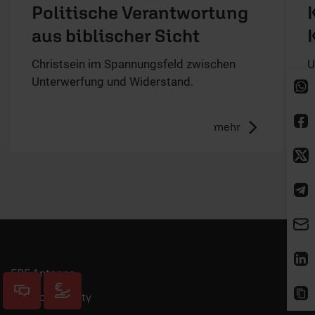
Politische Verantwortung
aus biblischer Sicht
Christsein im Spannungsfeld zwischen
U
Unterwerfung und Widerstand.
E
S
mehr
ERF Antenne
ERF Community