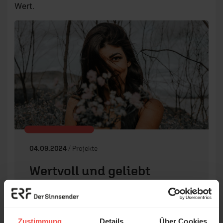
Wert.
04.09.2024
/ Projekte
Wertvoll und geliebt
Die Sendereihe „TWR Women of Hope“
verändert das Leben von Frauen in
Osteuropa.
Zustimmung
Details
Über Cookies