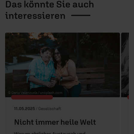
Das könnte Sie auch
interessieren
1 / 10
© Dario Valenzuela /
unsplash.com
© Bra
11.05.2025
/ Gesellschaft
2
Nicht immer heile Welt
E