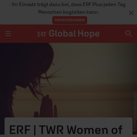
Ihr Einsatz trägt dazu bei, dass ERF Plus jeden Tag
Menschen begleiten kann.
MEHR ERFAHREN
Navigation überspringen
THEMEN
PROJEKTE
stock.adobe.com
SPRACHEN
MITMACHEN
© Kitja/
ERF | TWR Women of