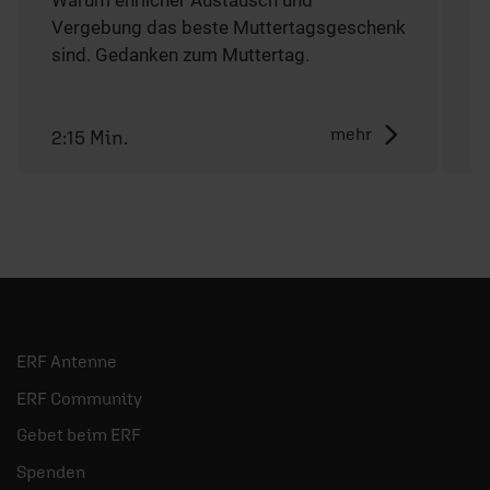
Warum ehrlicher Austausch und
D
Vergebung das beste Muttertagsgeschenk
T
sind. Gedanken zum Muttertag.
mehr
2:15 Min.
5
ERF Antenne
ERF Community
Gebet beim ERF
Spenden