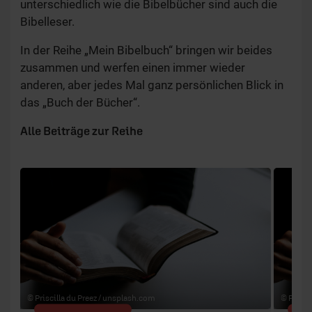
unterschiedlich wie die Bibelbücher sind auch die
Bibelleser.
In der Reihe „Mein Bibelbuch“ bringen wir beides
zusammen und werfen einen immer wieder
anderen, aber jedes Mal ganz persönlichen Blick in
das „Buch der Bücher“.
Alle Beiträge zur Reihe
1 / 37
© Priscilla du Preez /
unsplash.com
© Priscil