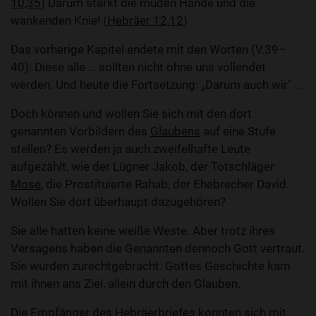
10,35
) Darum stärkt die müden Hände und die
wankenden Knie! (
Hebräer 12,12
)
Das vorherige Kapitel endete mit den Worten (V.39–
40): Diese alle … sollten nicht ohne uns vollendet
werden. Und heute die Fortsetzung: „Darum auch wir" …
Doch können und wollen Sie sich mit den dort
genannten Vorbildern des
Glaubens
auf eine Stufe
stellen? Es werden ja auch zweifelhafte Leute
aufgezählt, wie der Lügner Jakob, der Totschläger
Mose
, die Prostituierte Rahab, der Ehebrecher David.
Wollen Sie dort überhaupt dazugehören?
Sie alle hatten keine weiße Weste. Aber trotz ihres
Versagens haben die Genannten dennoch Gott vertraut.
Sie wurden zurechtgebracht. Gottes Geschichte kam
mit ihnen ans Ziel, allein durch den Glauben.
Die Empfänger des Hebräerbriefes konnten sich mit