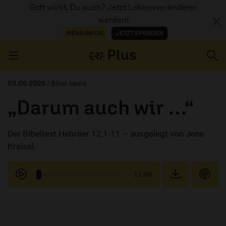
Gott wirkt. Du auch? Jetzt Lebensveränderer
werden!
MEHR INFOS
JETZT SPENDEN
Navigation überspringen
03.06.2026
/ Bibel heute
„Darum auch wir …“
ERZÄHL MAL
Der Bibeltext Hebräer 12,1-11 – ausgelegt von Jens
AUDIOTHEK
Kreisel.
PROGRAMM
11:56
MITMACHEN
PODCASTS
ÜBER