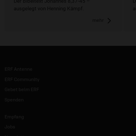
Der Bibeltext Johannes 8,37-45 –
D
ausgelegt von Henning Kämpf.
a
mehr
ERF Antenne
ERF Community
Gebet beim ERF
Spenden
Empfang
Jobs