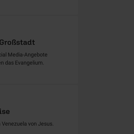
 Großstadt
cial Media-Angebote
en das Evangelium.
ise
in Venezuela von Jesus.