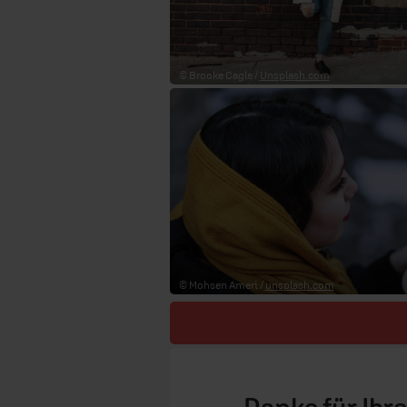
© Brooke Cagle /
Unsplash.com
© Mohsen Ameri /
unsplash.com
Danke für Ihr