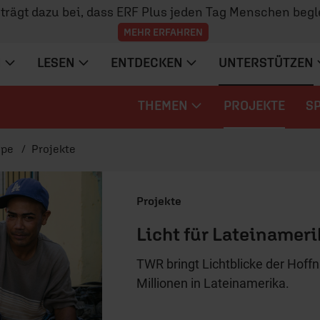
z trägt dazu bei, dass ERF Plus jeden Tag Menschen begl
MEHR ERFAHREN
N
LESEN
ENTDECKEN
UNTERSTÜTZEN
THEMEN
PROJEKTE
S
ope
Projekte
Projekte
Licht für Lateinameri
TWR bringt Lichtblicke der Hoffn
Millionen in Lateinamerika.