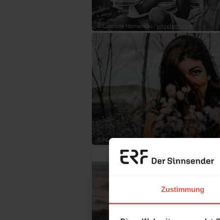
© Caroline Hernandez /
unsplash.com
© Pâmela Lima
Zustimmung