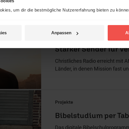
Cookies
Gottes Liebe, Frieden und Vers
kies, um dir die bestmögliche Nutzererfahrung bieten zu könn
ies
Anpassen
A
Projekte
Starker Sender für Ve
Christliches Radio erreicht mit 
Länder, in denen Mission fast un
Projekte
Bibelstudium per Tab
Das digitale Bibelschulprogram