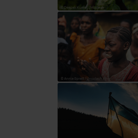
© Deepak Kumar, Unsplash
© Annie Spratt /
Unsplash.com