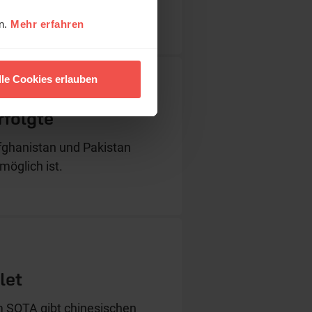
öhnung.
en.
Mehr erfahren
lle Cookies erlauben
rfolgte
Afghanistan und Pakistan
möglich ist.
let
m SOTA gibt chinesischen