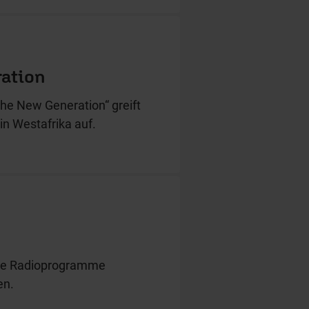
ration
the New Generation“ greift
n Westafrika auf.
iche Radioprogramme
en.