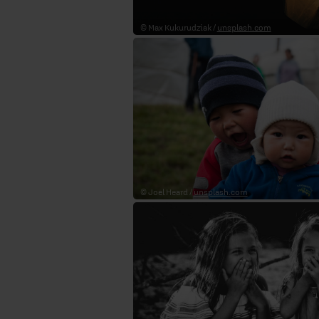
© Max Kukurudziak /
unsplash.com
© Joel Heard /
unsplash.com