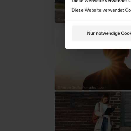
Diese Webseite verwendet 
Diese Website verwendet Coo
© mhrezaa /
unsplash.com
Nur notwendige Cook
© Nasim Dadfar /
unsplash.com