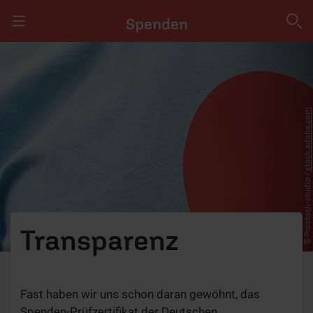
Spenden
Navigation überspringen
Spenden
KAMPAGNEN
stock.adobe.com
ANLÄSSE
PRODUKTE
© Prostock-studio /
GROSS-SPENDE
SERVICE
Transparenz
Fast haben wir uns schon daran gewöhnt, das
Spenden-Prüfzertifikat der Deutschen