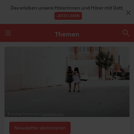
Das erleben unsere Hörerinnen und Hörer mit Gott.
JETZT LESEN
Themen
Navigation überspringen
Themen
DOSSIERS
GLAUBE
MENSCHEN
GESELLSCHAFT
© Andrea Tummons /
unsplash.com
LEBEN
Newsletter abonnieren
TEAM