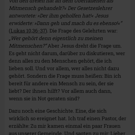
von den dreien hat an dem Überfallenen als
Mitmensch gehandelt?« Der Gesetzeslehrer
antwortete: »Der ihm geholfen hat!« Jesus
erwiderte: »Dann geh und mach du es ebenso!«“
(
Lukas 10,36-37
). Die Frage des Gelehrten war:
„Wer gehört denn eigentlich zu meinen
Mitmenschen?“
Aber Jesus dreht die Frage um.
Es geht nicht darum, darüber zu diskutieren, wer
denn alles zu den Menschen gehört, die ich
lieben soll. Und vor allem, wer alles nicht dazu
gehört. Sondern die Frage muss heißen: Bin ich
bereit für andere ein Mensch zu sein, der sie
liebt? Der ihnen hilft? Vor allem auch dann,
wenn sie in Not geraten sind?
Dazu noch eine Geschichte. Eine, die sich
wirklich so ereignet hat. Ich traf einen Pastor, der
erzählte: Zu mir kamen einmal ein paar Frauen
aus unserer Gemeinde. Und sagten zu mir: Lieber