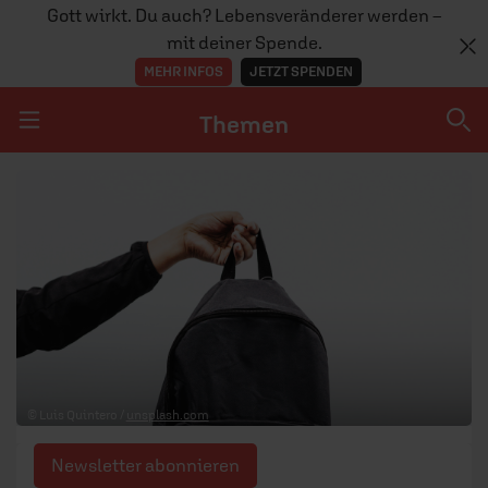
Gott wirkt. Du auch? Lebensveränderer werden –
mit deiner Spende.
MEHR INFOS
JETZT SPENDEN
Themen
Navigation überspringen
Themen
DOSSIERS
GLAUBE
MENSCHEN
GESELLSCHAFT
© Luis Quintero /
unsplash.com
LEBEN
Newsletter abonnieren
TEAM