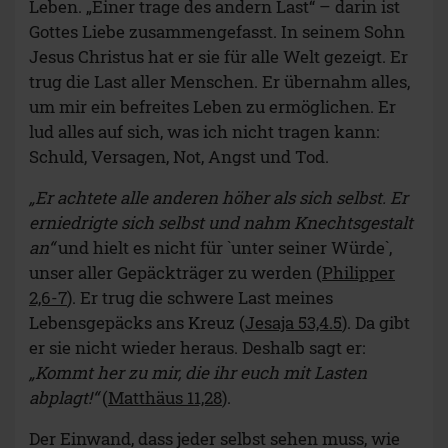
Leben. „Einer trage des andern Last“ – darin ist
Gottes Liebe zusammengefasst. In seinem Sohn
Jesus Christus hat er sie für alle Welt gezeigt. Er
trug die Last aller Menschen. Er übernahm alles,
um mir ein befreites Leben zu ermöglichen. Er
lud alles auf sich, was ich nicht tragen kann:
Schuld, Versagen, Not, Angst und Tod.
„Er achtete alle anderen höher als sich selbst. Er
erniedrigte sich selbst und nahm Knechtsgestalt
an“
und hielt es nicht für `unter seiner Würde`,
unser aller Gepäckträger zu werden (
Philipper
2,6-7
). Er trug die schwere Last meines
Lebensgepäcks ans Kreuz (
Jesaja 53,4.5
). Da gibt
er sie nicht wieder heraus. Deshalb sagt er:
„Kommt her zu mir, die ihr euch mit Lasten
abplagt!“
(
Matthäus 11,28
).
Der Einwand, dass jeder selbst sehen muss, wie