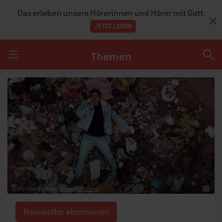
Das erleben unsere Hörerinnen und Hörer mit Gott.
JETZT LESEN
Themen
Navigation überspringen
Themen
DOSSIERS
GLAUBE
MENSCHEN
GESELLSCHAFT
© Jordan Beltran /
Unsplash.com
LEBEN
Newsletter abonnieren
TEAM