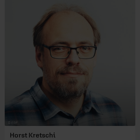
© ERF
Horst Kretschi
Redaktionskoordinator
Horst Kretschi ist Redaktionskoordinator im
ERF. Der gebürtige Hesse hat Geschichte,
Philosophie und Theologie studiert, ist verheiratet
und hat drei Kinder. Er ist sehr heimatverbunden
...
mehr
und würde nie aus Butzbach wegziehen. Auf
seinem Blog "Horst spielt" rezensiert er regelmäßig
Gesellschaftsspiele für Erwachsene und Familien.