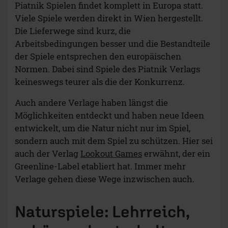
Möglichkeiten entdeckt und haben neue Ideen
entwickelt, um die Natur nicht nur im Spiel,
sondern auch mit dem Spiel zu schützen. Hier sei
auch der Verlag
Lookout Games
erwähnt, der ein
Greenline-Label etabliert hat. Immer mehr
Verlage gehen diese Wege inzwischen auch.
Naturspiele: Lehrreich,
schön und unterhaltsam
Eines sei zum Schluss noch erwähnt: Brettspiele
mit Naturthemen sind in der Regel sehr schön
gestaltet und können so Faszination für die
Schöpfung wecken, die uns umgibt. Sie
vermitteln gleichzeitig pädagogisch und doch
auch spielerisch, wie alles in der Natur
zusammenhängt und warum es sich lohnt, diese