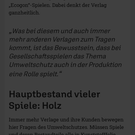
eine Rolle spielt.
Hauptbestand vieler
Spiele: Holz
Immer mehr Verlage und ihre Kunden bewegen
hier Fragen des Umweltschutzes. Müssen Spiele
und deren Bestandteile alle in Kunststofffolie
eingeschweißt werden? Müssen Komponenten
für Spiele – wie Spielsteine und die Sortierhilfe
in der Schachtel –immer aus Plastik sein?
Welche Farben kommen zum Einsatz? Und
woher kommen die Rohstoffe für Spiele? Kann
recyceltes Material verwendet werden?
Bis heute ist Holz der wichtigste Rohstoff für ein
Gesellschaftsspiel. Entweder, weil Bestandteile