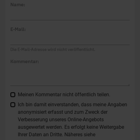
Meinen Kommentar nicht öffentlich teilen.
Ich bin damit einverstanden, dass meine Angaben
anonymisiert erfasst und zum Zweck der
Verbesserung unseres Online-Angebots
ausgewertet werden. Es erfolgt keine Weitergabe
Ihrer Daten an Dritte. Näheres siehe
Datenschutzerklärung
.
Dein Kommentar wird zunächst geprüft. Wir behalten uns
Kürzungen und Nichtveröffentlichung vor. Bitte beachte beim
Schreiben unsere
Netiquette
.
Absenden