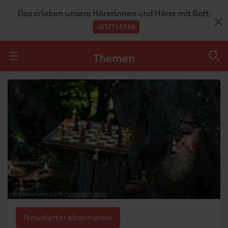
Das erleben unsere Hörerinnen und Hörer mit Gott.
JETZT LESEN
Themen
Navigation überspringen
Themen
DOSSIERS
GLAUBE
MENSCHEN
GESELLSCHAFT
© Sebastiano Corti /
unsplash.com
LEBEN
Newsletter abonnieren
TEAM