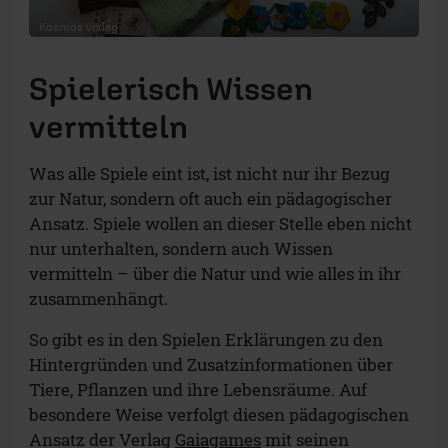
Ansatz. Spiele wollen an dieser Stelle eben nicht
nur unterhalten, sondern auch Wissen
vermitteln – über die Natur und wie alles in ihr
zusammenhängt.
So gibt es in den Spielen Erklärungen zu den
Hintergründen und Zusatzinformationen über
Tiere, Pflanzen und ihre Lebensräume. Auf
besondere Weise verfolgt diesen pädagogischen
Ansatz der Verlag
Gaiagames
mit seinen
„Ecogon“-Spielen. Dabei denkt der Verlag
ganzheitlich.
Was bei diesem und auch immer
mehr anderen Verlagen zum Tragen
kommt, ist das Bewusstsein, dass bei
Gesellschaftsspielen das Thema
Umweltschutz auch in der Produktion