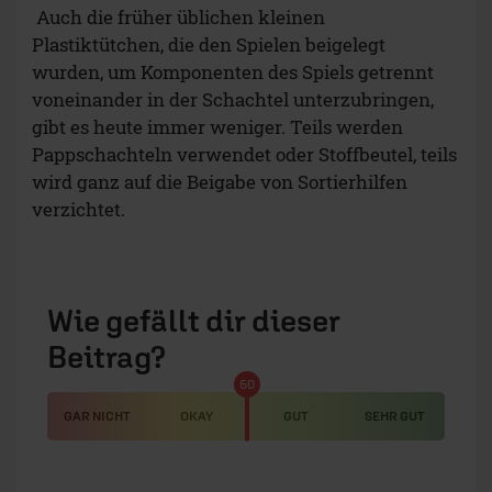
Wie gefällt dir dieser
Beitrag?
50
GAR NICHT
OKAY
GUT
SEHR GUT
Nachhaltige Spiele: Eine
Frage der Kosten
Dennoch haben viele Spiele noch einen hohen
Anteil aus Plastik-Elementen, die billig in
Fernost hergestellt werden. Denn nicht nur die
Frage, wie produziert wird, ist relevant, sondern