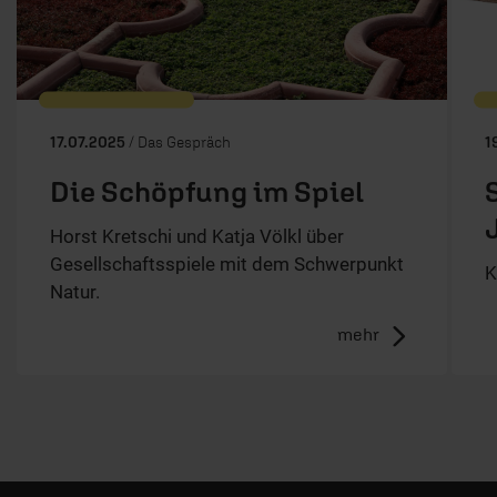
Gesellschaftsspiele mit dem Schwerpunkt
K
Natur.
mehr
ERF Antenne
ERF Community
Gebet beim ERF
Spenden
Empfang