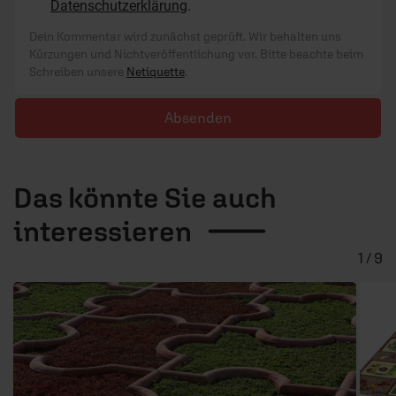
Das könnte Sie auch
interessieren
1 / 9
17.07.2025
/ Das Gespräch
1
Die Schöpfung im Spiel
Horst Kretschi und Katja Völkl über