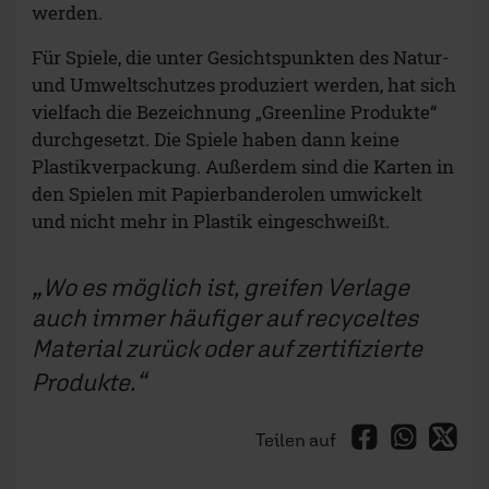
Wo es möglich ist, greifen Verlage
auch immer häufiger auf recyceltes
Material zurück oder auf zertifizierte
Produkte.
Teilen auf
Auch die früher üblichen kleinen
Plastiktütchen, die den Spielen beigelegt
wurden, um Komponenten des Spiels getrennt
voneinander in der Schachtel unterzubringen,
gibt es heute immer weniger. Teils werden
Pappschachteln verwendet oder Stoffbeutel, teils
wird ganz auf die Beigabe von Sortierhilfen
verzichtet.