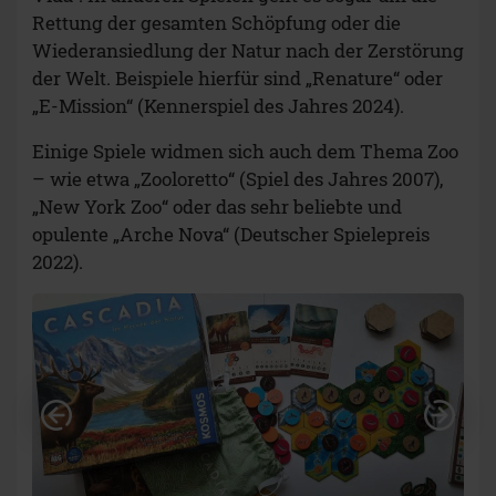
Rettung der gesamten Schöpfung oder die
Wiederansiedlung der Natur nach der Zerstörung
der Welt. Beispiele hierfür sind „Renature“ oder
„E-Mission“ (Kennerspiel des Jahres 2024).
Einige Spiele widmen sich auch dem Thema Zoo
– wie etwa „Zooloretto“ (Spiel des Jahres 2007),
„New York Zoo“ oder das sehr beliebte und
opulente „Arche Nova“ (Deutscher Spielepreis
2022).
Lookout Games
Mischwald
Vorheriges
Näc
Spielerisch Wissen
vermitteln
Was alle Spiele eint ist, ist nicht nur ihr Bezug
zur Natur, sondern oft auch ein pädagogischer