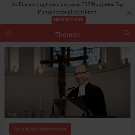
Ihr Einsatz trägt dazu bei, dass ERF Plus jeden Tag
Menschen begleiten kann.
MEHR ERFAHREN
Themen
Navigation überspringen
Themen
DOSSIERS
GLAUBE
MENSCHEN
GESELLSCHAFT
© EKiR
LEBEN
Newsletter abonnieren
TEAM