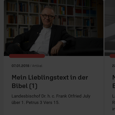
07.01.2018
/ Artikel
2
Mein Lieblingstext in der
Bibel (1)
Landesbischof Dr. h. c. Frank Otfried July
L
über 1. Petrus 3 Vers 15.
R
i