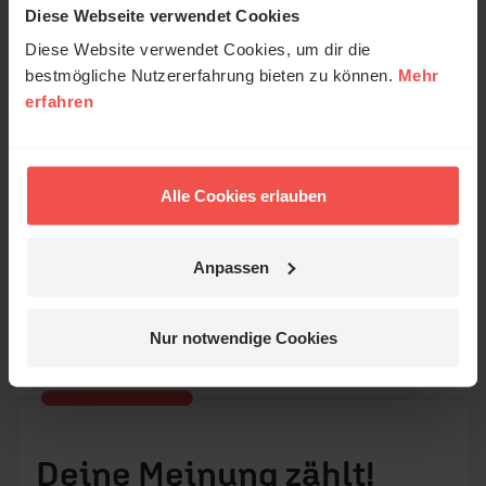
Diese Webseite verwendet Cookies
GAR NICHT
OKAY
GUT
SEHR GUT
Diese Website verwendet Cookies, um dir die
bestmögliche Nutzererfahrung bieten zu können.
Mehr
erfahren
ERF.de auf Google bevorzugen
Alle Cookies erlauben
Wir lieben es, für dich zu schreiben! Unsere
Anpassen
Artikel sind kostenlos, da wir uns über Spenden
finanzieren.
Jetzt für erf.de spenden.
Nur notwendige Cookies
Deine Meinung zählt!