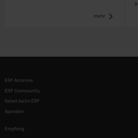
i
mehr
ERF Antenne
ERF Community
Gebet beim ERF
Spenden
Empfang