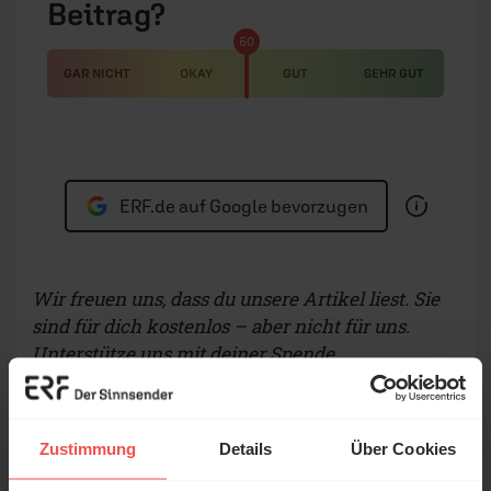
Beitrag?
50
GAR NICHT
OKAY
GUT
SEHR GUT
ERF.de auf Google bevorzugen
Wir freuen uns, dass du unsere Artikel liest. Sie
sind für dich kostenlos – aber nicht für uns.
Unterstütze uns mit deiner Spende.
Zustimmung
Details
Über Cookies