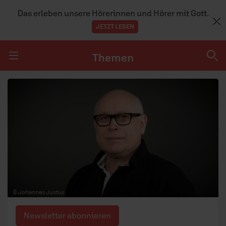
Das erleben unsere Hörerinnen und Hörer mit Gott.
JETZT LESEN
Themen
Navigation überspringen
Themen
DOSSIERS
GLAUBE
MENSCHEN
GESELLSCHAFT
© Johannes Justus
LEBEN
Newsletter abonnieren
TEAM