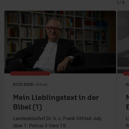
1 / 9
07.01.2018
/ Artikel
2
Mein Lieblingstext in der
Bibel (1)
Landesbischof Dr. h. c. Frank Otfried July
L
über 1. Petrus 3 Vers 15.
R