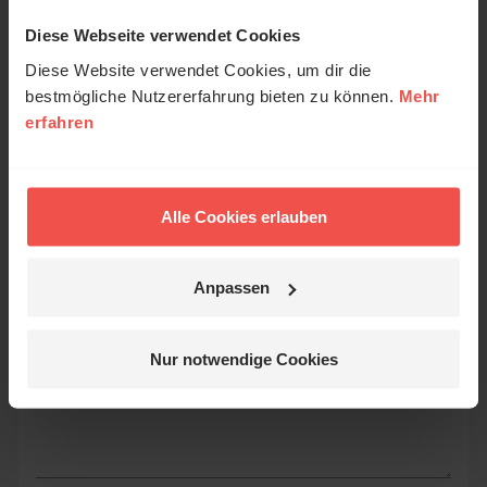
Deine Meinung zählt!
Diese Webseite verwendet Cookies
Diese Website verwendet Cookies, um dir die
Was hat dich inspiriert, berührt oder zum
bestmögliche Nutzererfahrung bieten zu können.
Mehr
Nachdenken gebracht?
erfahren
Name:
Alle Cookies erlauben
E-Mail:
Anpassen
Die E-Mail-Adresse wird nicht veröffentlicht.
Nur notwendige Cookies
Kommentar: