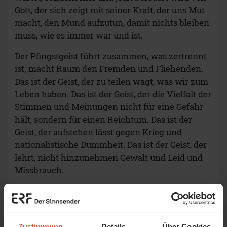
Gott, der sich zeigt mit seiner Kraft, der uns Mut
macht, den Mund aufzutun, damit nichts bleiben
muss, wie es immer war und ist.
Der Pfingstgeist führt zusammen, was zertrennt
ist; macht Raum den Fremden und Fliehenden.
Das ist der Geist, der zu teilen wagt, was wir zum
Leben haben. Das ist der Geist, der die Vielfalt der
Stimmen und Meinungen nicht für eine Gefahr
hält, sondern für einen Reichtum. Das ist der
Geist, der aufstehen lässt gegen Krieg und
nationalistische Dummheit. Das ist der Geist, der
lehrt, nicht hinzunehmen Gewalt und Leid und
Missbrauch.
Gott möge uns segnen und geleiten mit diesem
seinen Geist des Lebens!
Zustimmung
Details
Über Cookies