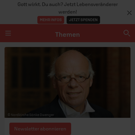
Gott wirkt. Du auch? Jetzt Lebensveränderer
werden!
MEHR INFOS
JETZT SPENDEN
Themen
Navigation überspringen
Themen
DOSSIERS
GLAUBE
MENSCHEN
GESELLSCHAFT
© Nordkirche Sönke Dwenger
LEBEN
Newsletter abonnieren
TEAM