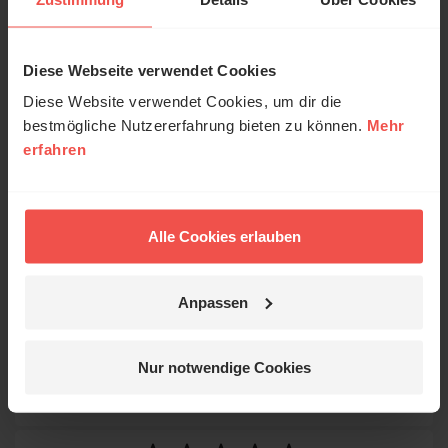
Wie gefällt dir dieser
Diese Webseite verwendet Cookies
Beitrag?
Diese Website verwendet Cookies, um dir die
50
bestmögliche Nutzererfahrung bieten zu können.
Mehr
GAR NICHT
OKAY
GUT
SEHR GUT
erfahren
Alle Cookies erlauben
ERF.de auf Google bevorzugen
Anpassen
Wir lieben es, für dich zu schreiben! Unsere
Nur notwendige Cookies
Artikel sind kostenlos, da wir uns über Spenden
finanzieren.
Jetzt für erf.de spenden.