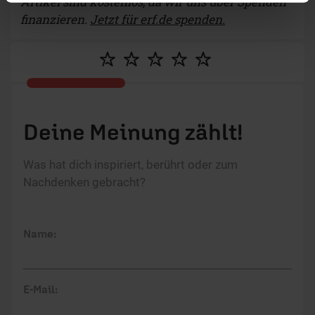
Artikel sind kostenlos, da wir uns über Spenden
finanzieren.
Jetzt für erf.de spenden.
Deine Meinung zählt!
Was hat dich inspiriert, berührt oder zum
Nachdenken gebracht?
Name:
E-Mail: