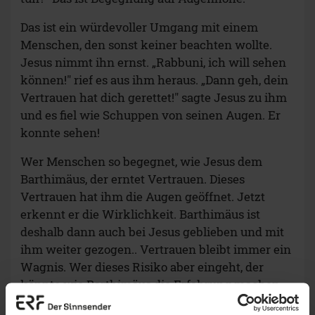
Das ist ein würdevoller Umgang mit einem
Menschen, den sonst keiner beachten wollte.
Jesus nimmt ihn ernst. „Rabbuni, ich will sehen
können!" rief es aus ihm heraus. „Dann geh, dein
Vertrauen hat dich gerettet!" sagte Jesus zu ihm
und es fiel wie Schuppen von seinen Augen. Er
konnte sehen!
Wer Menschen so begegnet, wie Jesus dem
Barthimäus, der erntet Vertrauen. Dieses
Vertrauen hat ihm die Augen geöffnet. Jetzt
erkennt er die Wirklichkeit. Barthimäus ist
deshalb dann auch bei Jesus geblieben und mit
ihm weiter gezogen.. Vertrauen bleibt immer ein
Wagnis. Wer dieses Risiko aber eingeht, der
könnte wie Barthimäus die Erfahrung machen,
dass Vertrauen retten kann, gleich aus welcher