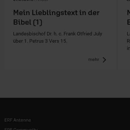
Mein Lieblingstext in der
Bibel (1)
Landesbischof Dr. h. c. Frank Otfried July
L
über 1. Petrus 3 Vers 15.
R
i
mehr
ERF Antenne
ERF Community