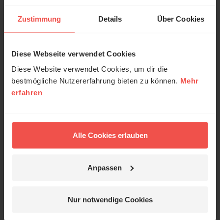
Situation. Es kommt nur darauf an, wem ich
mein Vertrauen schenke!
Zustimmung
Details
Über Cookies
Diese Webseite verwendet Cookies
Wie gefällt dir dieser
Diese Website verwendet Cookies, um dir die
Beitrag?
bestmögliche Nutzererfahrung bieten zu können.
Mehr
erfahren
50
GAR NICHT
OKAY
GUT
SEHR GUT
Alle Cookies erlauben
ERF.de auf Google bevorzugen
Anpassen
Nur notwendige Cookies
Wir lieben es, für dich zu schreiben! Unsere