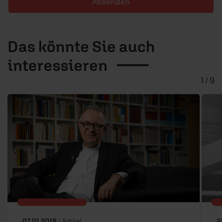
Absenden
Das könnte Sie auch
interessieren
1 / 9
07.01.2018
/ Artikel
2