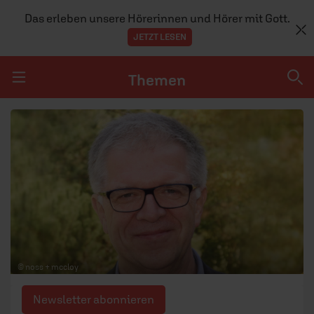
Das erleben unsere Hörerinnen und Hörer mit Gott.
JETZT LESEN
Themen
Navigation überspringen
Themen
DOSSIERS
GLAUBE
MENSCHEN
GESELLSCHAFT
© noss + mccloy
LEBEN
Newsletter abonnieren
TEAM