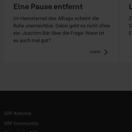
Eine Pause entfernt
L
Im Hamsterrad des Alltags scheint die
Z
Ruhe unerreichbar. Dabei geht es nicht ohne
G
sie. Joachim Bär über die Frage: Wann ist
E
es auch mal gut?
mehr
ERF Antenne
ERF Community