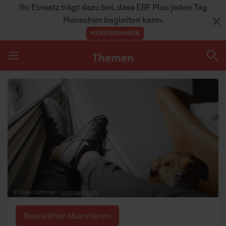
Ihr Einsatz trägt dazu bei, dass ERF Plus jeden Tag
Menschen begleiten kann.
MEHR ERFAHREN
Themen
Navigation überspringen
Themen
DOSSIERS
GLAUBE
MENSCHEN
GESELLSCHAFT
© Drew Coffman /
unsplash.com
LEBEN
Newsletter abonnieren
TEAM