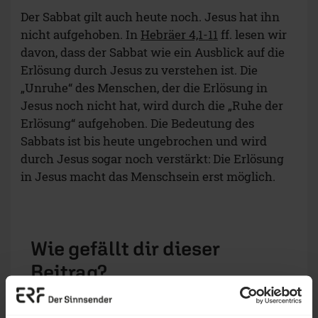
Der Sabbat gilt auch heute noch. Jesus hat ihn
nicht aufgehoben. In
Hebräer 4,1-11
ff. lesen wir
davon, dass der Sabbat wie ein Ausblick auf die
Erlösung durch Jesus zu verstehen ist. Die
„Unruhe“ des Menschen, der die Erlösung in
Jesus noch nicht hat, wird durch die „Ruhe der
Erlösung“ aufgehoben. Die Bedeutung des
Sabbats ist bis heute ungebrochen und wird
durch Jesus sogar noch verstärkt: Die Erlösung
in Jesus macht das Menschsein erst möglich.
Wie gefällt dir dieser
Beitrag?
50
GAR NICHT
OKAY
GUT
SEHR GUT