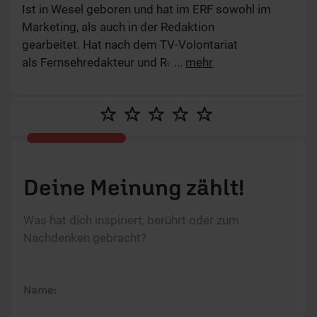
Die E-Mail-Adresse wird nicht veröffentlicht.
Kommentar:
Meinen Kommentar nicht öffentlich teilen.
Ich bin damit einverstanden, dass meine Angaben
anonymisiert erfasst und zum Zweck der
Verbesserung unseres Online-Angebots
ausgewertet werden. Es erfolgt keine Weitergabe
Ihrer Daten an Dritte. Näheres siehe
Datenschutzerklärung
.
Dein Kommentar wird zunächst geprüft. Wir behalten uns
Kürzungen und Nichtveröffentlichung vor. Bitte beachte beim
Schreiben unsere
Netiquette
.
Absenden