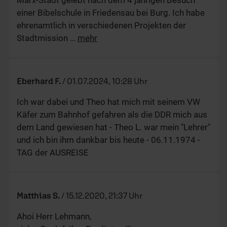
Es gab 3 Wege aus einem Stasi-Gefängnis heraus:
1) mit den Füßen zuerst
2) durch Abschiebung in den Westen
3) als gebrochener Mensch (verraten und verkauft)
Letzteres wollte sein gebrochener Freund
…
mehr
Jaques LeM.
/
22.11.2014, 21:04 Uhr
Hallo Jens,
es gibt in der Tag noch weitere Parallelen:
1. Marode Infrastruktur
2. Einheitsschule
3. Ganztagsschule, Krippen, Verstaatlichung der
Familie
4. Sozialistisches Geldsystem EURO
5.
…
mehr