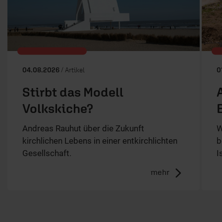
ERF Antenne
ERF Community
Gebet beim ERF
Spenden
Empfang
Jobs
Newsletter
Podcasts
Presse
06441 957-1414
Kontakt
Nutzungsanfrage