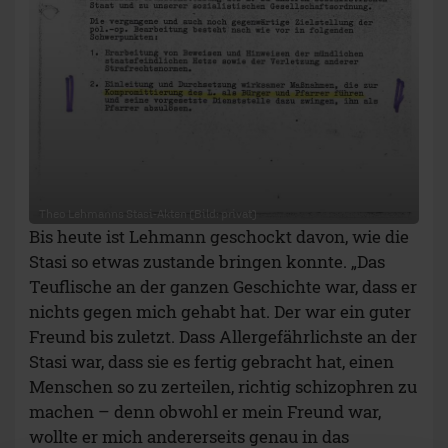
Wie gefällt dir dieser
Beitrag?
50
GAR NICHT
OKAY
GUT
SEHR GUT
„Ostalgie“ löst
Verzweiflung und Wut aus
Es wird kaum verwundern, dass Theo Lehmann
der DDR nicht nachweint. „Ich habe dem Staat
nie etwas positives abgewinnen können. Gerade
die Dinge, die ins Menschliche gehen, sind das