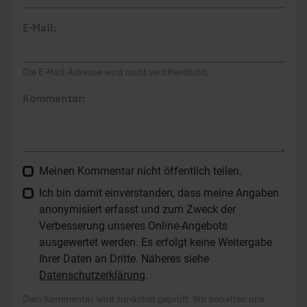
Kommentare (10)
Die in den Kommentaren geäußerten Inhalte und Meinungen
geben ausschließlich die persönliche Meinung der jeweiligen
Verfasser wieder. Der ERF übernimmt keine Gewähr für die
Richtigkeit, Vollständigkeit oder Rechtmäßigkeit der von
Nutzern veröffentlichten Kommentare.
Hartmut S.
/
25.05.2026, 23:05 Uhr
Ich habe von 1974 bis 1986 im damaligen Karl-
Marx-Stadt gelebt nach dem 4 jährigen Besuch
einer Bibelschule in Friedensau bei Burg. Ich habe
ehrenamtlich in verschiedenen Projekten der
Stadtmission
…
mehr