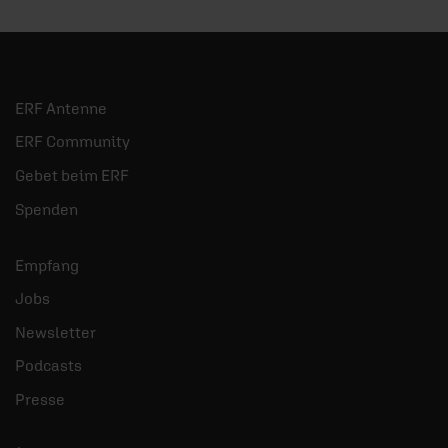
Mediadaten
Impressum
AGB/Widerruf
Datenschutz
Nutzungsbedingungen
Meldestelle zum Hinweisgeberschutzgesetz
Rechte der Betroffenen (DSGVO)
Erklärung zur Barrierefreiheit
KI Grundsätze
© 2026 ERF