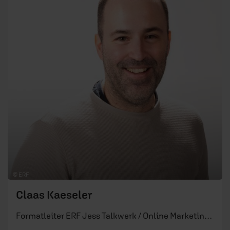
gearbeitet und danach die Webseite und das
Online-Marketing des ERF verantwortet. Anfang
2023 erfolgte die Rückkehr in die Redaktion, wo er
für das Format ERF Jess Talkwerk zuständig ist.
Seit 2016 verheiratet und stolzer Vater des tollsten
Sohns der Welt.
Deine Meinung zählt!
Was hat dich inspiriert, berührt oder zum
Nachdenken gebracht?
Name:
E-Mail: