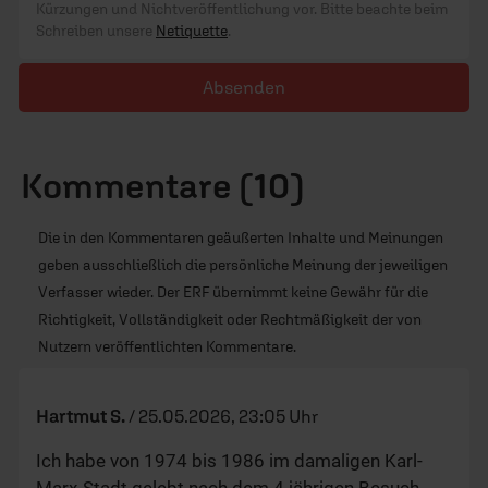
Eberhard F.
/
01.07.2024, 10:28 Uhr
Ich war dabei und Theo hat mich mit seinem VW
Käfer zum Bahnhof gefahren als die DDR mich aus
dem Land gewiesen hat - Theo L. war mein "Lehrer"
und ich bin ihm dankbar bis heute - 06.11.1974 -
TAG der AUSREISE
Matthias S.
/
15.12.2020, 21:37 Uhr
Ahoi Herr Lehmann,
vielen Dank f. Ihre Predigten !!!
Wolfgang E.
/
29.07.2015, 13:04 Uhr