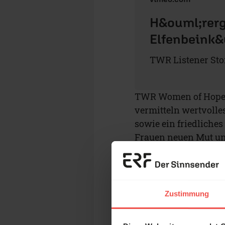
H&ouml;rerg
Elfenbeink&
TWR Listener Stor
TWR Women of Hope v
vermitteln wertvolle
sowie ein friedliche
Frauen neuen Mut und
neue Hoffnung − auch
Jeden Monat veröffe
einem bestimmten The
Zustimmung
Information und eine
Frauen in West- und 