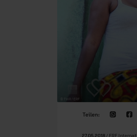
© TWR / ERF
27.05.2018
/ ERF Internat