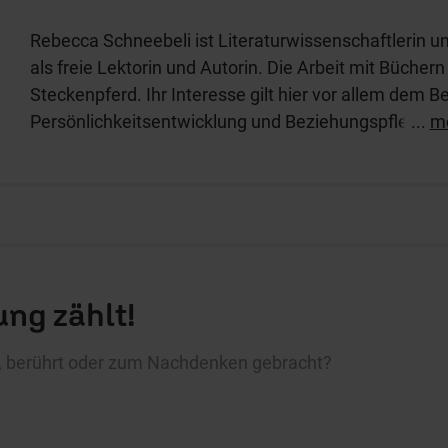
Rebecca Schneebeli ist Literaturwissenschaftlerin un
als freie Lektorin und Autorin. Die Arbeit mit Büchern
Steckenpferd. Ihr Interesse gilt hier vor allem dem B
Persönlichkeitsentwicklung und Beziehungspflege. Mi
...
m
Lebensthemen möchte sie Menschen ermutigen.
ng zählt!
rt, berührt oder zum Nachdenken gebracht?