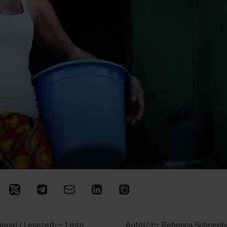
ional / Lesezeit: ~ 1 min
Autor/-in:
Rebecca Schneeb