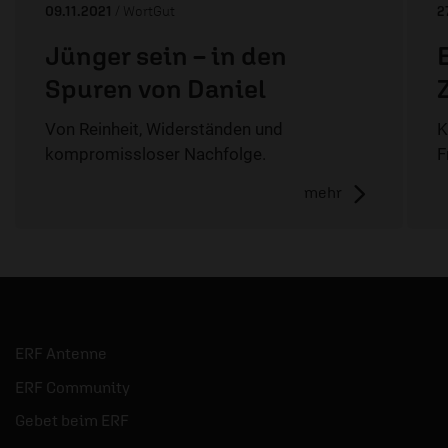
09.11.2021
/ WortGut
2
Jünger sein – in den
Spuren von Daniel
Von Reinheit, Widerständen und
K
kompromissloser Nachfolge.
F
mehr
ERF Antenne
ERF Community
Gebet beim ERF