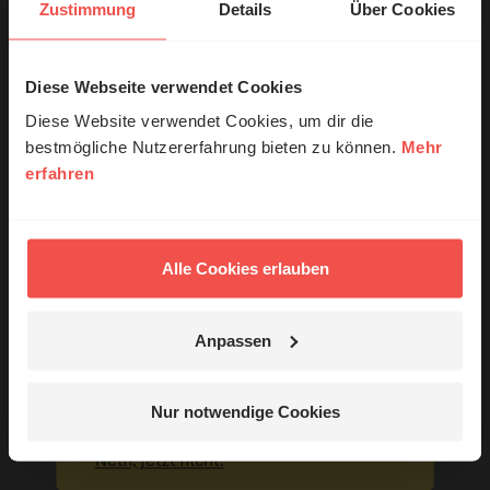
Nutzungsrechte
Zustimmung
Details
Über Cookies
Diese Webseite verwendet Cookies
© Ruth Schneider / ERF
Diese Website verwendet Cookies, um dir die
bestmögliche Nutzererfahrung bieten zu können.
Mehr
Ihr Kommentar
erfahren
Erzähl mal!
Das erleben unsere Hörerinnen und
Name:
Hörer mit Gott ...
Alle Cookies erlauben
E-Mail:
Anpassen
Jetzt Geschichten
entdecken
Die E-Mail-Adresse wird nicht veröffentlicht.
Nur notwendige Cookies
Kommentar:
Nein, jetzt nicht.