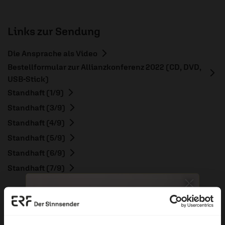
Links zur Sendung
Die Ansprache als Video
Bestellformular zur Allianzkonferenz 2022 (CD, DVD,
USB-Stick)
Standhaft (1/9)
Standhaft (3/9)
Standhaft (4/9)
Standhaft (5/9)
Standhaft (6/9)
Standhaft (7/9)
ERF Antenne online lesen
Dossier zum Thema: „Mut“