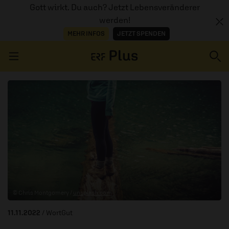
Gott wirkt. Du auch? Jetzt Lebensveränderer
werden!
MEHR INFOS
JETZT SPENDEN
Navigation überspringen
ERZÄHL MAL
AUDIOTHEK
PROGRAMM
MITMACHEN
© Chris Montgomery /
unsplash.com
PODCASTS
11.11.2022
/ WortGut
ÜBER