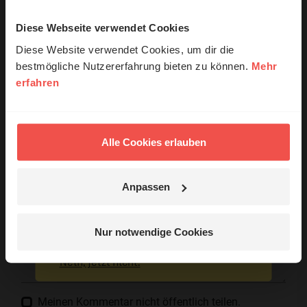
Diese Webseite verwendet Cookies
© Ruth Schneider / ERF
Ihr Kommentar
Diese Website verwendet Cookies, um dir die
bestmögliche Nutzererfahrung bieten zu können.
Mehr
erfahren
Erzähl mal!
Name:
Das erleben unsere Hörerinnen und
Hörer mit Gott ...
Alle Cookies erlauben
E-Mail:
Anpassen
Die E-Mail-Adresse wird nicht veröffentlicht.
Jetzt Geschichten
entdecken
Kommentar:
Nur notwendige Cookies
Nein, jetzt nicht.
Meinen Kommentar nicht öffentlich teilen.