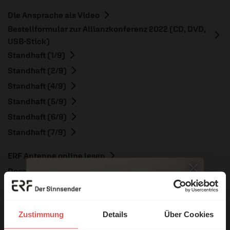
Die Ansprache als Video
Bestellformular zur Allianzkonferenz 2022 (CD, DVD,
USB-Stick)
Standhaft (1/9)
Standhaft (2/9)
Standhaft (4/9)
Standhaft (5/9)
Standhaft (6/9)
Standhaft (7/9)
ERF Antenne online lesen
Dossier zum Thema: „Mut“
Nutzungsrechte
Zustimmung
Details
Über Cookies