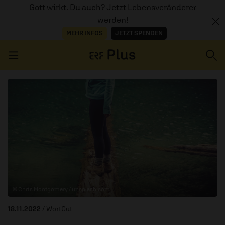
Gott wirkt. Du auch? Jetzt Lebensveränderer
werden!
MEHR INFOS
JETZT SPENDEN
Navigation überspringen
ERZÄHL MAL
AUDIOTHEK
PROGRAMM
MITMACHEN
© Chris Montgomery /
unsplash.com
PODCASTS
18.11.2022
/ WortGut
ÜBER