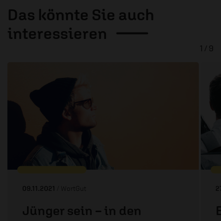
Das könnte Sie auch
interessieren
1 / 9
09.11.2021
/ WortGut
2
Jünger sein – in den