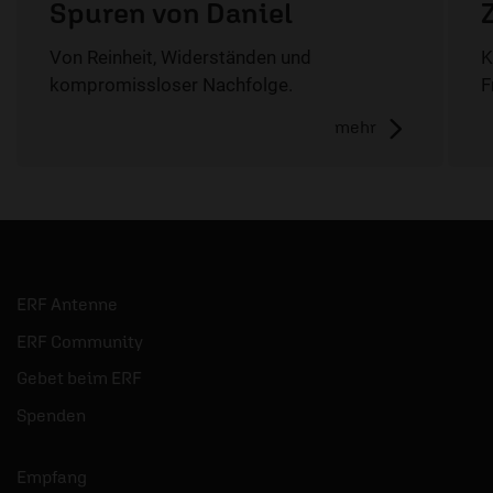
Spuren von Daniel
Von Reinheit, Widerständen und
K
kompromissloser Nachfolge.
F
mehr
ERF Antenne
ERF Community
Gebet beim ERF
Spenden
Empfang